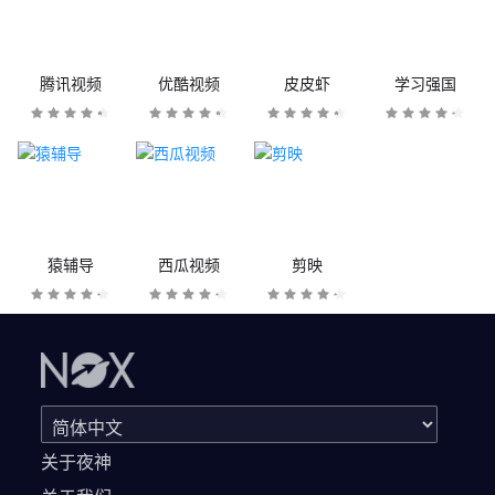
腾讯视频
优酷视频
皮皮虾
学习强国
猿辅导
西瓜视频
剪映
关于夜神