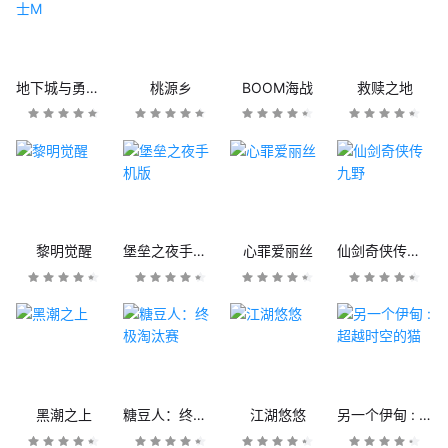
地下城与勇士M
桃源乡
BOOM海战
救赎之地
黎明觉醒
堡垒之夜手机版
心罪爱丽丝
仙剑奇侠传九野
黑潮之上
糖豆人：终极淘汰赛
江湖悠悠
另一个伊甸 : 超越时空的猫