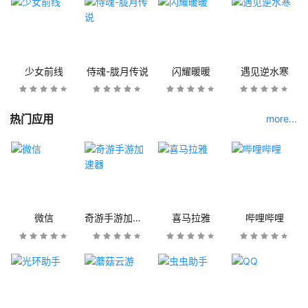
少女前线
侍魂-胧月传说
闪耀暖暖
遇见逆水寒
热门应用
more...
微信
奇游手游加速器
喜马拉雅
哔哩哔哩