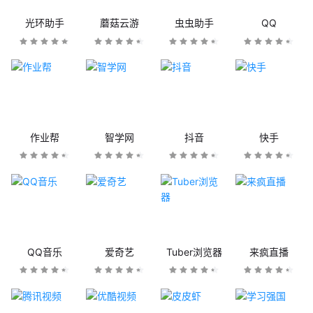
光环助手
蘑菇云游
虫虫助手
QQ
作业帮
智学网
抖音
快手
QQ音乐
爱奇艺
Tuber浏览器
来疯直播