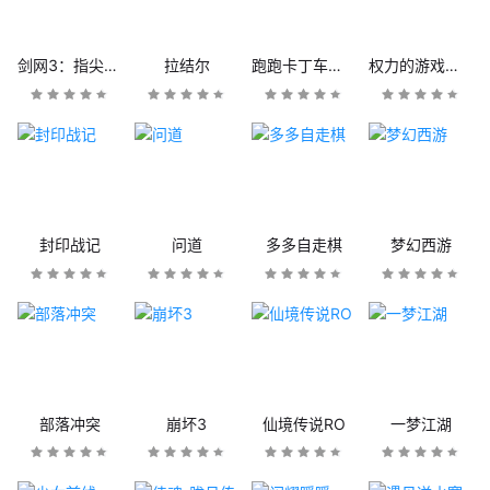
剑网3：指尖江湖
拉结尔
跑跑卡丁车官方竞速版
权力的游戏：凛冬将至
封印战记
问道
多多自走棋
梦幻西游
部落冲突
崩坏3
仙境传说RO
一梦江湖