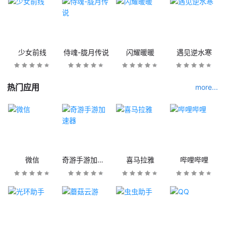
少女前线
侍魂-胧月传说
闪耀暖暖
遇见逆水寒
热门应用
more...
微信
奇游手游加速器
喜马拉雅
哔哩哔哩