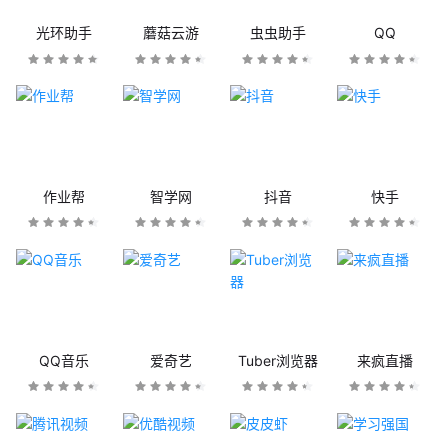
光环助手
蘑菇云游
虫虫助手
QQ
作业帮
智学网
抖音
快手
QQ音乐
爱奇艺
Tuber浏览器
来疯直播