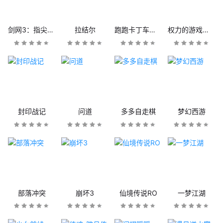
剑网3：指尖江湖
拉结尔
跑跑卡丁车官方竞速版
权力的游戏：凛冬将至
封印战记
问道
多多自走棋
梦幻西游
部落冲突
崩坏3
仙境传说RO
一梦江湖