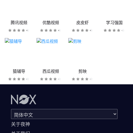
腾讯视频
优酷视频
皮皮虾
学习强国
猿辅导
西瓜视频
剪映
关于夜神