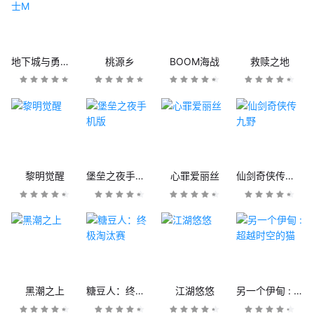
地下城与勇士M
桃源乡
BOOM海战
救赎之地
黎明觉醒
堡垒之夜手机版
心罪爱丽丝
仙剑奇侠传九野
黑潮之上
糖豆人：终极淘汰赛
江湖悠悠
另一个伊甸 : 超越时空的猫