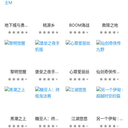
地下城与勇士M
桃源乡
BOOM海战
救赎之地
黎明觉醒
堡垒之夜手机版
心罪爱丽丝
仙剑奇侠传九野
黑潮之上
糖豆人：终极淘汰赛
江湖悠悠
另一个伊甸 : 超越时空的猫