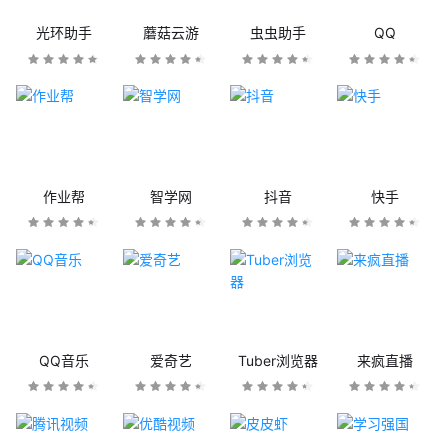
光环助手
蘑菇云游
虫虫助手
QQ
作业帮
智学网
抖音
快手
QQ音乐
爱奇艺
Tuber浏览器
来疯直播