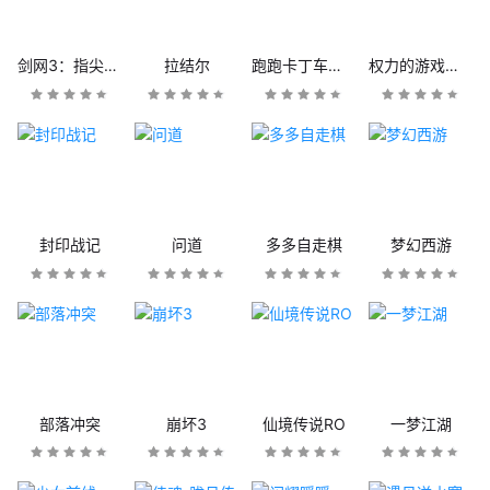
剑网3：指尖江湖
拉结尔
跑跑卡丁车官方竞速版
权力的游戏：凛冬将至
封印战记
问道
多多自走棋
梦幻西游
部落冲突
崩坏3
仙境传说RO
一梦江湖