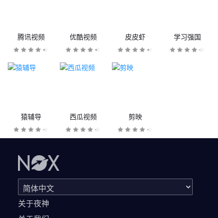
腾讯视频
优酷视频
皮皮虾
学习强国
猿辅导
西瓜视频
剪映
关于夜神