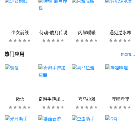
少女前线
侍魂-胧月传说
闪耀暖暖
遇见逆水寒
热门应用
more...
微信
奇游手游加速器
喜马拉雅
哔哩哔哩