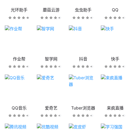
光环助手
蘑菇云游
虫虫助手
QQ
作业帮
智学网
抖音
快手
QQ音乐
爱奇艺
Tuber浏览器
来疯直播