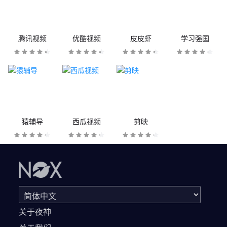
腾讯视频
优酷视频
皮皮虾
学习强国
猿辅导
西瓜视频
剪映
关于夜神