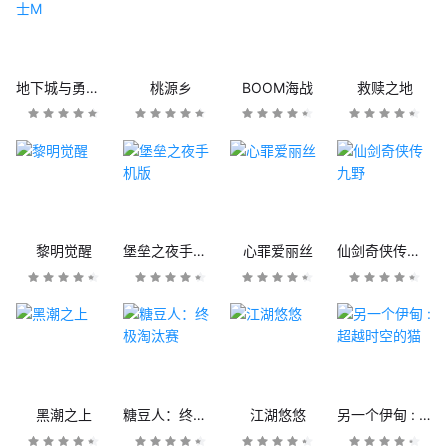
地下城与勇士M
桃源乡
BOOM海战
救赎之地
黎明觉醒
堡垒之夜手机版
心罪爱丽丝
仙剑奇侠传九野
黑潮之上
糖豆人：终极淘汰赛
江湖悠悠
另一个伊甸 : 超越时空的猫