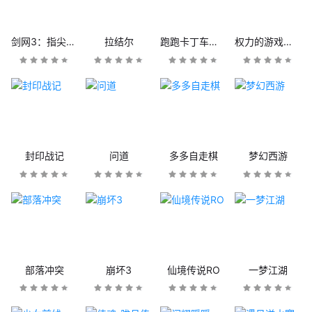
剑网3：指尖江湖
拉结尔
跑跑卡丁车官方竞速版
权力的游戏：凛冬将至
封印战记
问道
多多自走棋
梦幻西游
部落冲突
崩坏3
仙境传说RO
一梦江湖