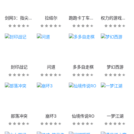
剑网3：指尖江湖
拉结尔
跑跑卡丁车官方竞速版
权力的游戏：凛冬将至
封印战记
问道
多多自走棋
梦幻西游
部落冲突
崩坏3
仙境传说RO
一梦江湖