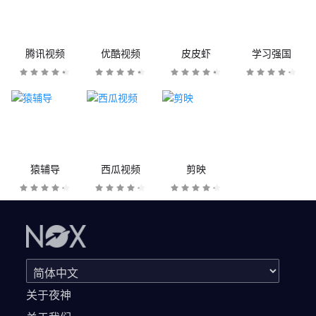
腾讯视频
优酷视频
皮皮虾
学习强国
猿辅导
西瓜视频
剪映
关于夜神