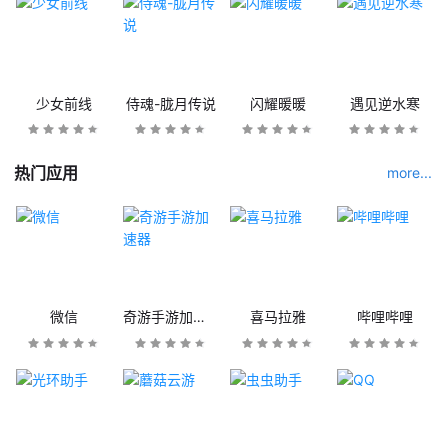
少女前线
侍魂-胧月传说
闪耀暖暖
遇见逆水寒
热门应用
more...
微信
奇游手游加速器
喜马拉雅
哔哩哔哩