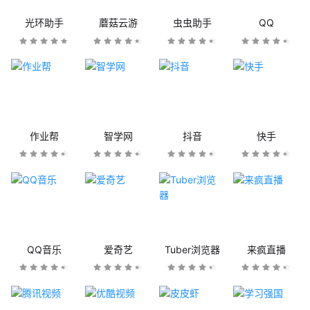
光环助手
蘑菇云游
虫虫助手
QQ
作业帮
智学网
抖音
快手
QQ音乐
爱奇艺
Tuber浏览器
来疯直播