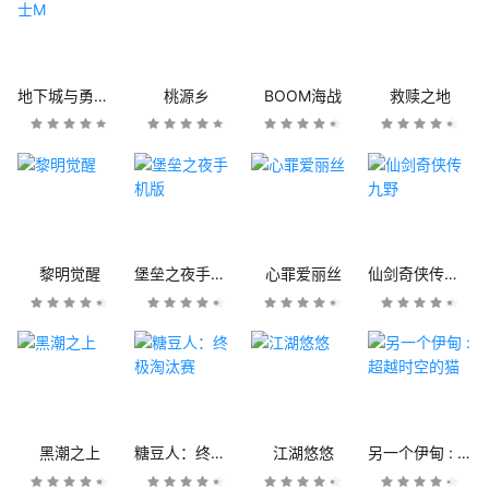
地下城与勇士M
桃源乡
BOOM海战
救赎之地
黎明觉醒
堡垒之夜手机版
心罪爱丽丝
仙剑奇侠传九野
黑潮之上
糖豆人：终极淘汰赛
江湖悠悠
另一个伊甸 : 超越时空的猫