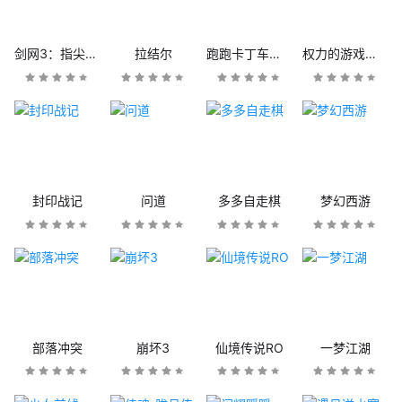
剑网3：指尖江湖
拉结尔
跑跑卡丁车官方竞速版
权力的游戏：凛冬将至
封印战记
问道
多多自走棋
梦幻西游
部落冲突
崩坏3
仙境传说RO
一梦江湖