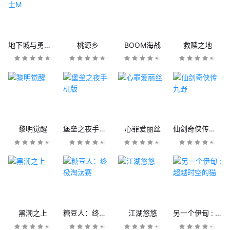
地下城与勇士M
桃源乡
BOOM海战
救赎之地
黎明觉醒
堡垒之夜手机版
心罪爱丽丝
仙剑奇侠传九野
黑潮之上
糖豆人：终极淘汰赛
江湖悠悠
另一个伊甸 : 超越时空的猫