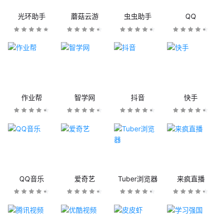
光环助手
蘑菇云游
虫虫助手
QQ
作业帮
智学网
抖音
快手
QQ音乐
爱奇艺
Tuber浏览器
来疯直播