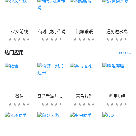
少女前线
侍魂-胧月传说
闪耀暖暖
遇见逆水寒
热门应用
more...
微信
奇游手游加速器
喜马拉雅
哔哩哔哩