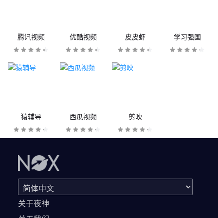
腾讯视频
优酷视频
皮皮虾
学习强国
猿辅导
西瓜视频
剪映
关于夜神