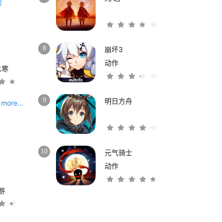
8
崩坏3
动作
水寒
9
明日方舟
more...
10
元气骑士
动作
游