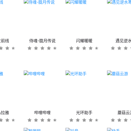
女前线
侍魂-胧月传说
闪耀暖暖
遇见逆
马拉雅
哔哩哔哩
光环助手
蘑菇云