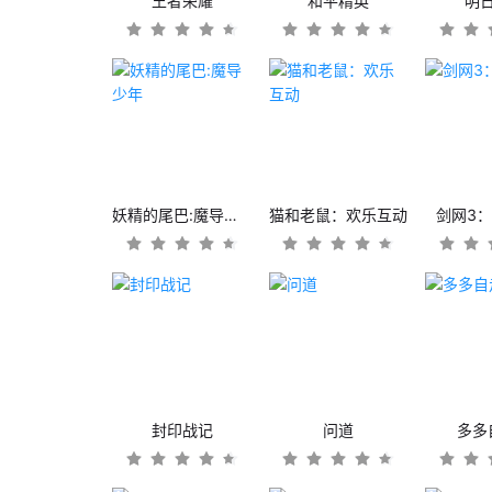
王者荣耀
和平精英
明
妖精的尾巴:魔导少年
猫和老鼠：欢乐互动
剑网3
封印战记
问道
多多