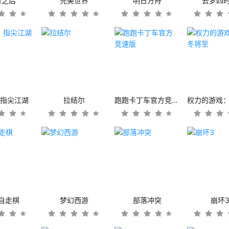
日之后
完美世界
明日方舟
云梦四
：指尖江湖
拉结尔
跑跑卡丁车官方竞速版
自走棋
梦幻西游
部落冲突
崩坏