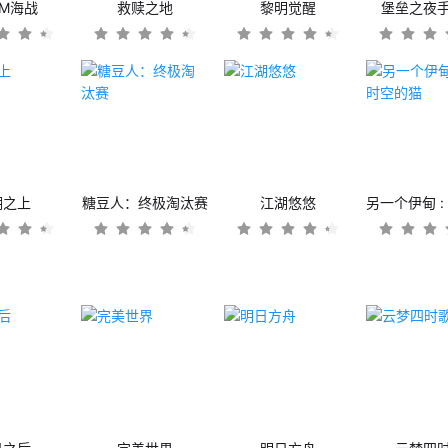
OM海战
救赎之地
黎明觉醒
堡垒之夜
潮之上
糖豆人：终极淘汰赛
江湖悠悠