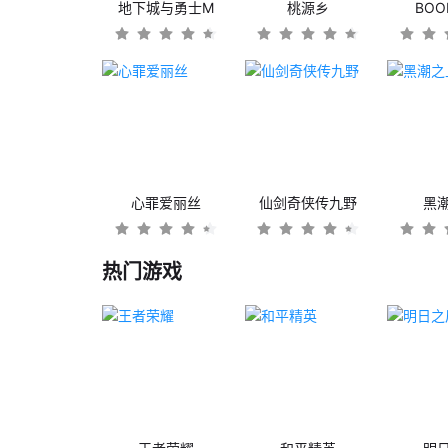
地下城与勇士M
桃源乡
BO
心罪爱丽丝
仙剑奇侠传九野
黑
热门游戏