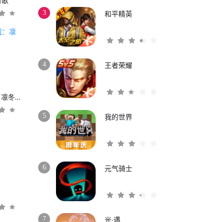
时歌
3
和平精英
4
王者荣耀
权力的游戏：凛冬将至
5
我的世界
6
元气骑士
3
7
光·遇