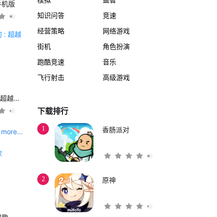
手机版
知识问答
竞速
经营策略
网络游戏
街机
角色扮演
跑酷竞速
音乐
飞行射击
高级游戏
另一个伊甸 : 超越时空的猫
下载排行
1
香肠派对
more...
2
原神