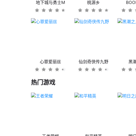
地下城与勇士M
桃源乡
BO
心罪爱丽丝
仙剑奇侠传九野
黑
热门游戏