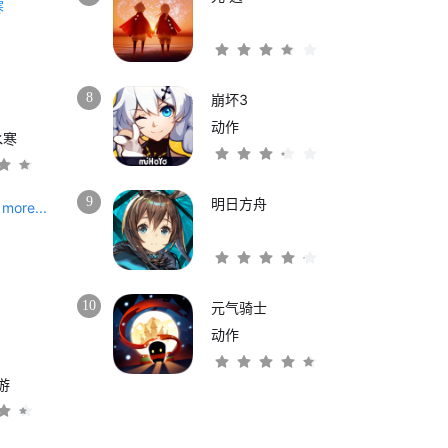
8
崩坏3
动作
水寒
9
明日方舟
more...
10
元气骑士
动作
游