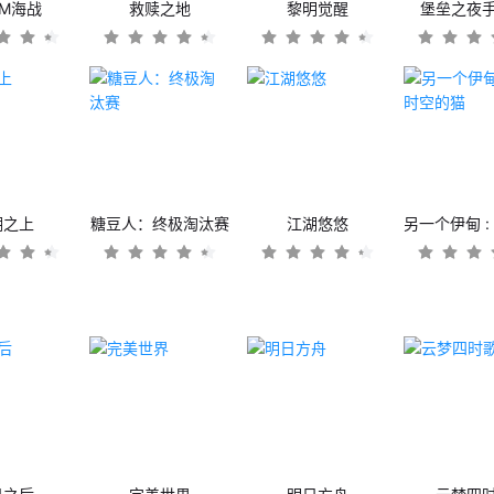
OM海战
救赎之地
黎明觉醒
堡垒之夜
潮之上
糖豆人：终极淘汰赛
江湖悠悠