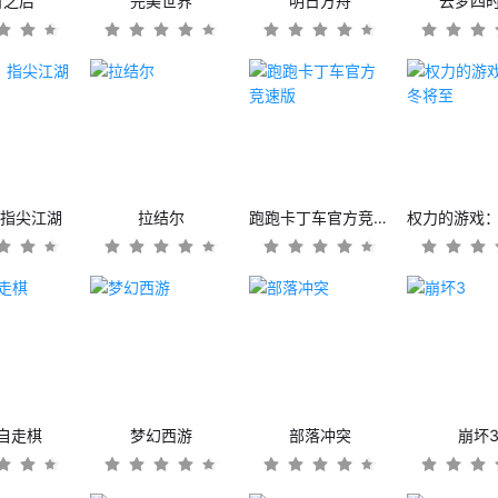
日之后
完美世界
明日方舟
云梦四
：指尖江湖
拉结尔
跑跑卡丁车官方竞速版
自走棋
梦幻西游
部落冲突
崩坏