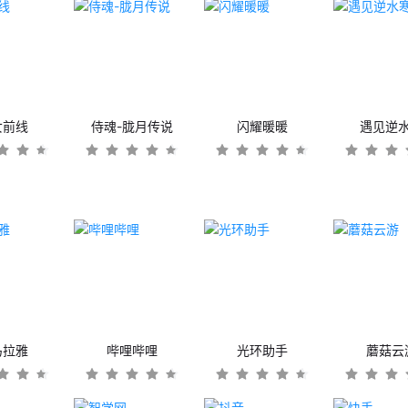
女前线
侍魂-胧月传说
闪耀暖暖
遇见逆
马拉雅
哔哩哔哩
光环助手
蘑菇云