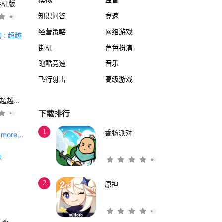
手机版
知识问答
竞速
经营策略
网络游戏
街机
角色扮演
跑酷竞速
音乐
飞行射击
高级游戏
另一个伊甸 : 超越时空的猫
下载排行
1
香肠派对
more...
2
原神