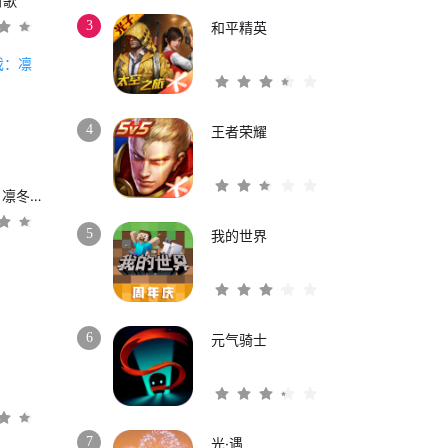
时歌
3
和平精英
4
王者荣耀
权力的游戏：凛冬将至
5
我的世界
6
元气骑士
3
7
光·遇