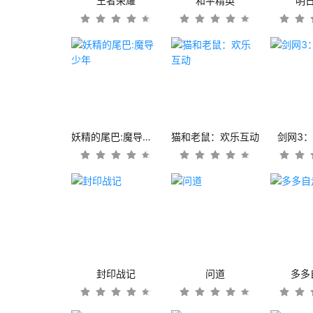
王者荣耀
和平精英
明
妖精的尾巴:魔导少年
猫和老鼠：欢乐互动
剑网3
封印战记
问道
多多