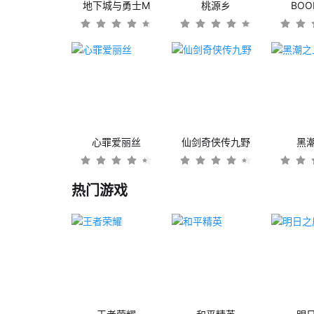
地下城与勇士M
桃源乡
BO
心罪爱丽丝
仙剑奇侠传九野
黑
热门游戏