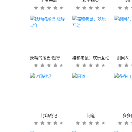
王者荣耀
和平精英
明
妖精的尾巴:魔导少年
猫和老鼠：欢乐互动
剑网3
封印战记
问道
多多