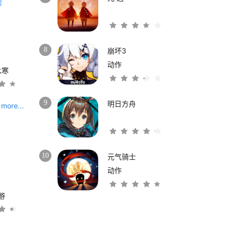
8
崩坏3
动作
水寒
9
明日方舟
more...
10
元气骑士
动作
游