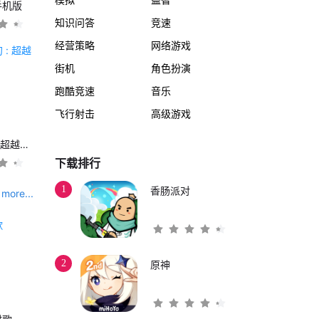
手机版
知识问答
竞速
经营策略
网络游戏
街机
角色扮演
跑酷竞速
音乐
飞行射击
高级游戏
另一个伊甸 : 超越时空的猫
下载排行
1
香肠派对
more...
2
原神