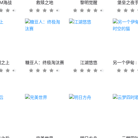
OM海战
救赎之地
黎明觉醒
堡垒之夜
潮之上
糖豆人：终极淘汰赛
江湖悠悠