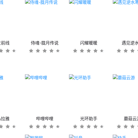
女前线
侍魂-胧月传说
闪耀暖暖
遇见逆
马拉雅
哔哩哔哩
光环助手
蘑菇云