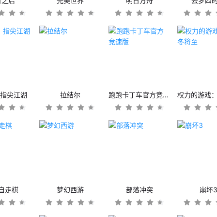
日之后
完美世界
明日方舟
云梦四
：指尖江湖
拉结尔
跑跑卡丁车官方竞速版
自走棋
梦幻西游
部落冲突
崩坏