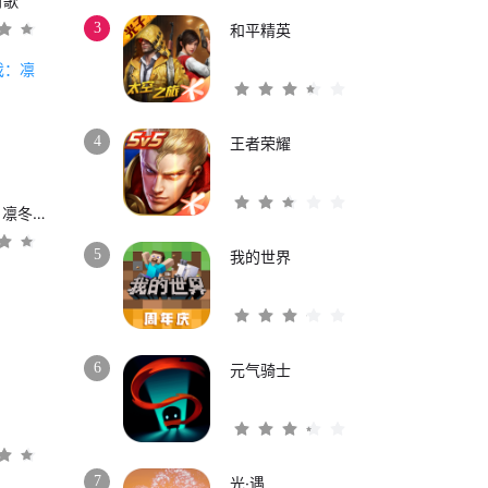
时歌
3
和平精英
4
王者荣耀
权力的游戏：凛冬将至
5
我的世界
6
元气骑士
3
7
光·遇