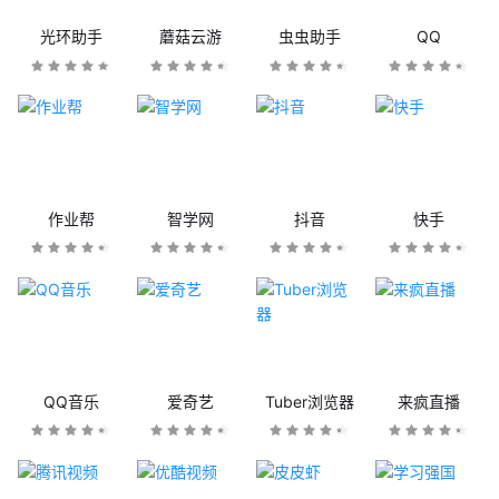
光环助手
蘑菇云游
虫虫助手
QQ
作业帮
智学网
抖音
快手
QQ音乐
爱奇艺
Tuber浏览器
来疯直播