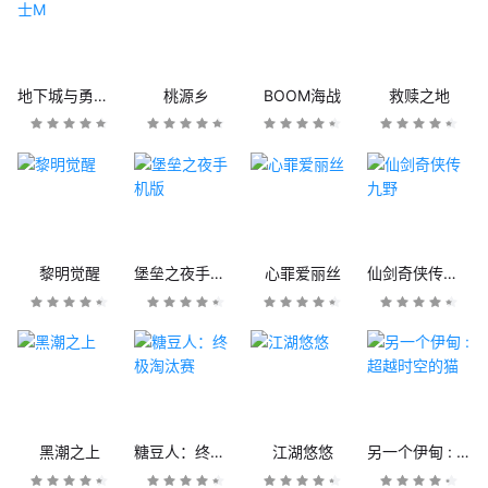
地下城与勇士M
桃源乡
BOOM海战
救赎之地
黎明觉醒
堡垒之夜手机版
心罪爱丽丝
仙剑奇侠传九野
黑潮之上
糖豆人：终极淘汰赛
江湖悠悠
另一个伊甸 : 超越时空的猫