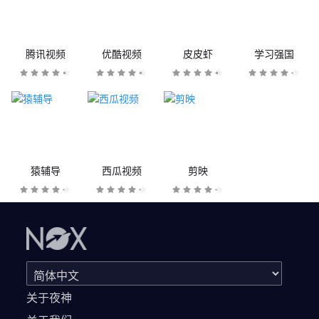
腾讯视频
优酷视频
皮皮虾
学习强国
猿辅导
西瓜视频
剪映
关于夜神