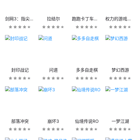
剑网3：指尖江湖
拉结尔
跑跑卡丁车官方竞速版
权力的游戏：凛冬将至
封印战记
问道
多多自走棋
梦幻西游
部落冲突
崩坏3
仙境传说RO
一梦江湖