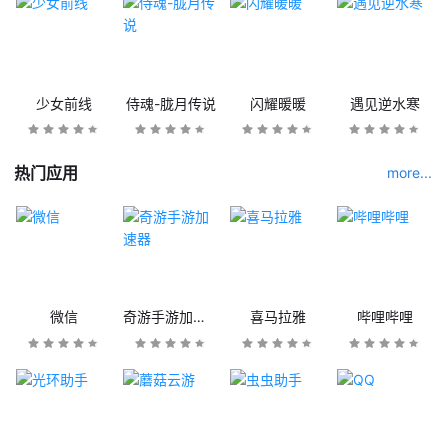
少女前线
侍魂-胧月传说
闪耀暖暖
遇见逆水寒
热门应用
more...
微信
奇游手游加速器
喜马拉雅
哔哩哔哩