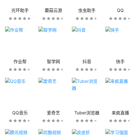
光环助手
蘑菇云游
虫虫助手
QQ
作业帮
智学网
抖音
快手
QQ音乐
爱奇艺
Tuber浏览器
来疯直播