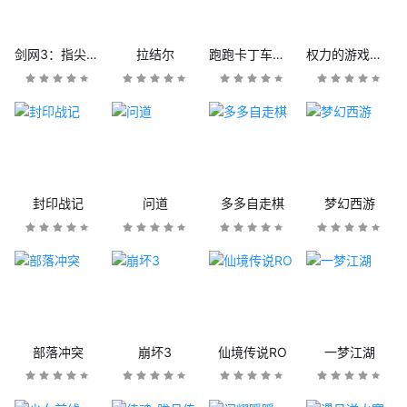
剑网3：指尖江湖
拉结尔
跑跑卡丁车官方竞速版
权力的游戏：凛冬将至
封印战记
问道
多多自走棋
梦幻西游
部落冲突
崩坏3
仙境传说RO
一梦江湖