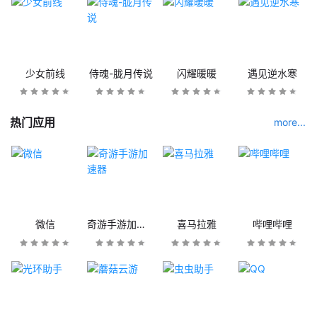
少女前线
侍魂-胧月传说
闪耀暖暖
遇见逆水寒
热门应用
more...
微信
奇游手游加速器
喜马拉雅
哔哩哔哩