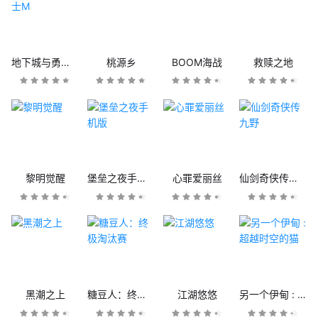
地下城与勇士M
桃源乡
BOOM海战
救赎之地
黎明觉醒
堡垒之夜手机版
心罪爱丽丝
仙剑奇侠传九野
黑潮之上
糖豆人：终极淘汰赛
江湖悠悠
另一个伊甸 : 超越时空的猫