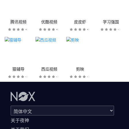
腾讯视频
优酷视频
皮皮虾
学习强国
猿辅导
西瓜视频
剪映
关于夜神