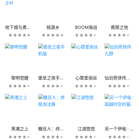
地下城与勇士M
桃源乡
BOOM海战
救赎之地
黎明觉醒
堡垒之夜手机版
心罪爱丽丝
仙剑奇侠传九野
黑潮之上
糖豆人：终极淘汰赛
江湖悠悠
另一个伊甸 : 超越时空的猫