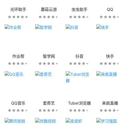
光环助手
蘑菇云游
虫虫助手
QQ
作业帮
智学网
抖音
快手
QQ音乐
爱奇艺
Tuber浏览器
来疯直播