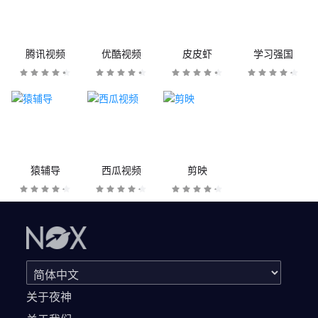
腾讯视频
优酷视频
皮皮虾
学习强国
猿辅导
西瓜视频
剪映
关于夜神