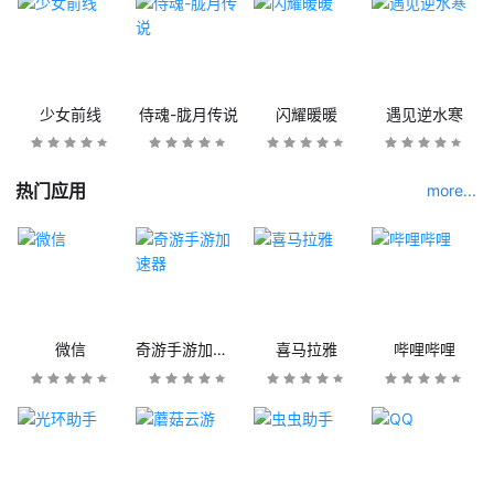
少女前线
侍魂-胧月传说
闪耀暖暖
遇见逆水寒
热门应用
more...
微信
奇游手游加速器
喜马拉雅
哔哩哔哩