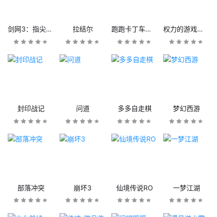
剑网3：指尖江湖
拉结尔
跑跑卡丁车官方竞速版
权力的游戏：凛冬将至
封印战记
问道
多多自走棋
梦幻西游
部落冲突
崩坏3
仙境传说RO
一梦江湖