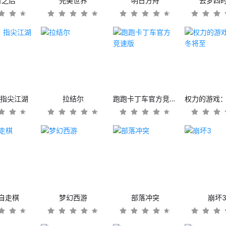
日之后
完美世界
明日方舟
云梦四
：指尖江湖
拉结尔
跑跑卡丁车官方竞速版
自走棋
梦幻西游
部落冲突
崩坏