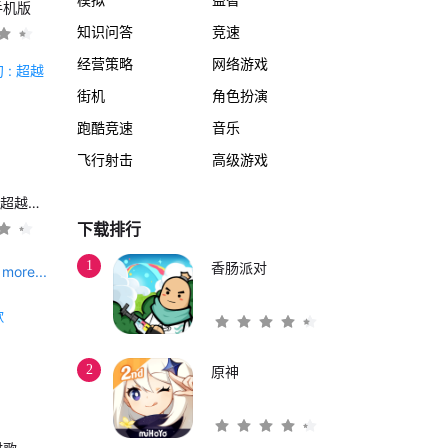
手机版
知识问答
竞速
经营策略
网络游戏
街机
角色扮演
跑酷竞速
音乐
飞行射击
高级游戏
另一个伊甸 : 超越时空的猫
下载排行
1
香肠派对
more...
2
原神