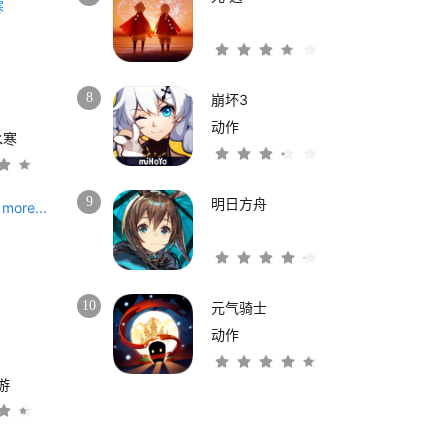
8
崩坏3
动作
水寒
9
明日方舟
more...
10
元气骑士
动作
游