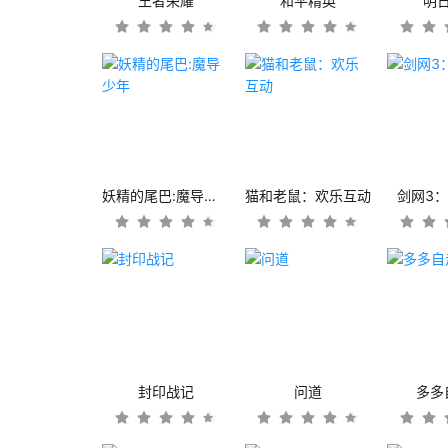
王者荣耀
和平精英
明
妖精的尾巴:魔导少年
猫和老鼠：欢乐互动
剑网3
封印战记
问道
多多