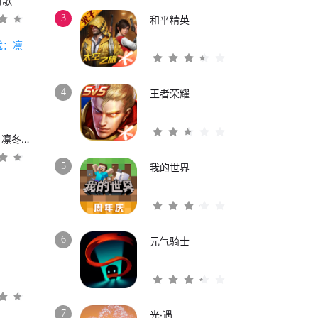
时歌
3
和平精英
4
王者荣耀
权力的游戏：凛冬将至
5
我的世界
6
元气骑士
3
7
光·遇