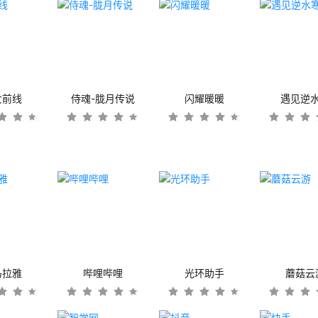
女前线
侍魂-胧月传说
闪耀暖暖
遇见逆
马拉雅
哔哩哔哩
光环助手
蘑菇云