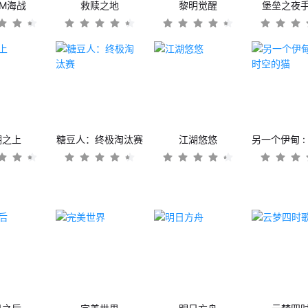
OM海战
救赎之地
黎明觉醒
堡垒之夜
潮之上
糖豆人：终极淘汰赛
江湖悠悠