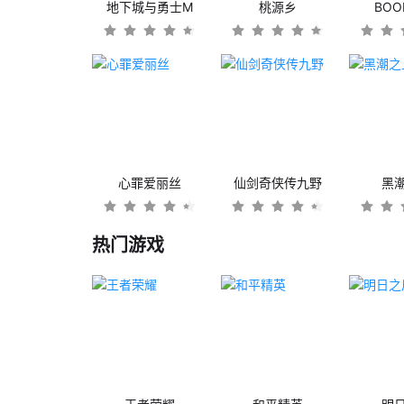
地下城与勇士M
桃源乡
BO
心罪爱丽丝
仙剑奇侠传九野
黑
热门游戏