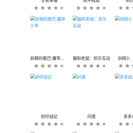
王者荣耀
和平精英
明
妖精的尾巴:魔导少年
猫和老鼠：欢乐互动
剑网3
封印战记
问道
多多