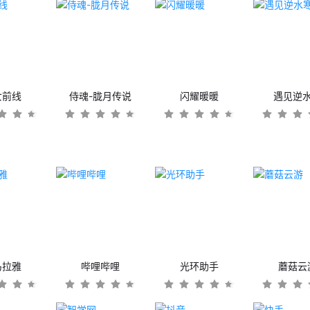
女前线
侍魂-胧月传说
闪耀暖暖
遇见逆
马拉雅
哔哩哔哩
光环助手
蘑菇云