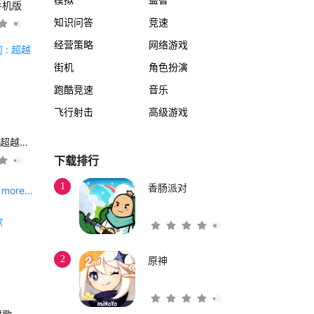
手机版
知识问答
竞速
经营策略
网络游戏
街机
角色扮演
跑酷竞速
音乐
飞行射击
高级游戏
另一个伊甸 : 超越时空的猫
下载排行
1
香肠派对
more...
2
原神