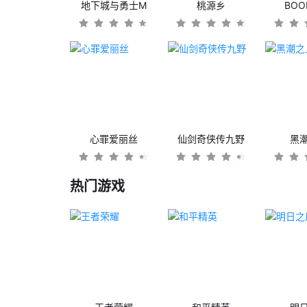
地下城与勇士M
桃源乡
BO
心罪爱丽丝
仙剑奇侠传九野
黑
热门游戏