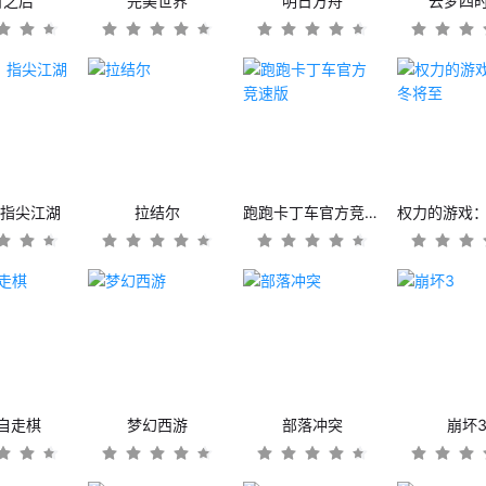
日之后
完美世界
明日方舟
云梦四
：指尖江湖
拉结尔
跑跑卡丁车官方竞速版
自走棋
梦幻西游
部落冲突
崩坏