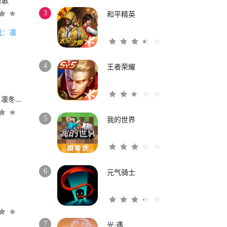
时歌
3
和平精英
4
王者荣耀
权力的游戏：凛冬将至
5
我的世界
6
元气骑士
3
7
光·遇