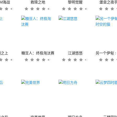
OM海战
救赎之地
黎明觉醒
堡垒之夜
潮之上
糖豆人：终极淘汰赛
江湖悠悠