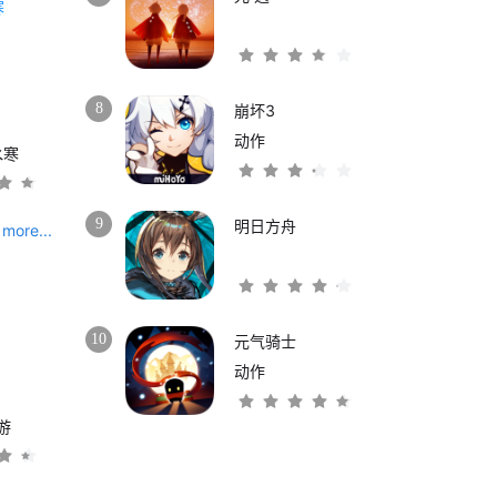
8
崩坏3
动作
水寒
9
明日方舟
more...
10
元气骑士
动作
游