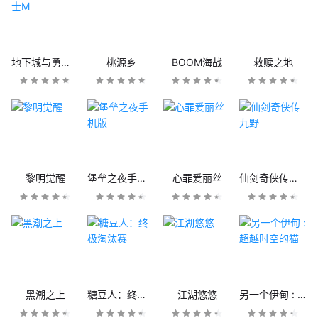
地下城与勇士M
桃源乡
BOOM海战
救赎之地
黎明觉醒
堡垒之夜手机版
心罪爱丽丝
仙剑奇侠传九野
黑潮之上
糖豆人：终极淘汰赛
江湖悠悠
另一个伊甸 : 超越时空的猫