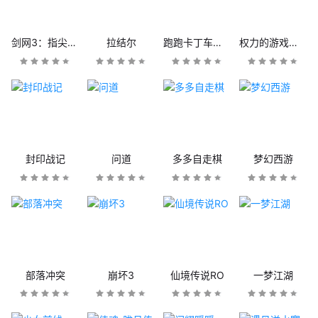
剑网3：指尖江湖
拉结尔
跑跑卡丁车官方竞速版
权力的游戏：凛冬将至
封印战记
问道
多多自走棋
梦幻西游
部落冲突
崩坏3
仙境传说RO
一梦江湖