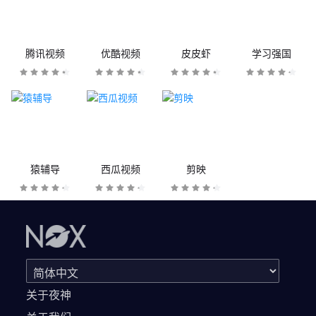
腾讯视频
优酷视频
皮皮虾
学习强国
猿辅导
西瓜视频
剪映
关于夜神