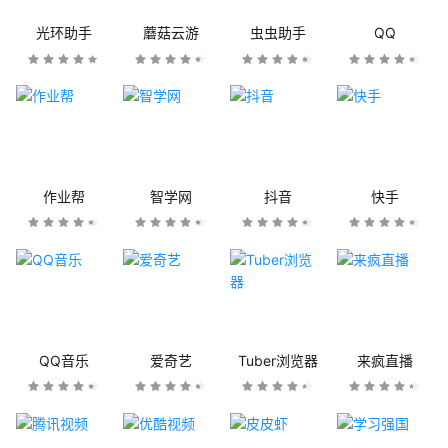
光环助手
蘑菇云游
虫虫助手
QQ
作业帮
智学网
抖音
快手
QQ音乐
爱奇艺
Tuber浏览器
来疯直播