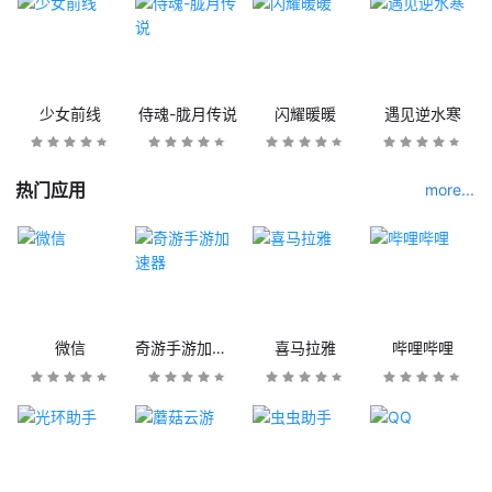
少女前线
侍魂-胧月传说
闪耀暖暖
遇见逆水寒
热门应用
more...
微信
奇游手游加速器
喜马拉雅
哔哩哔哩