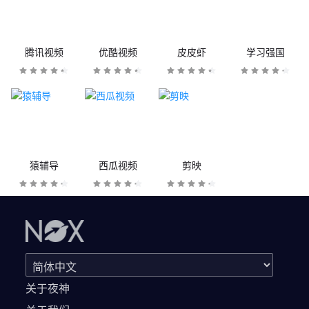
腾讯视频
优酷视频
皮皮虾
学习强国
猿辅导
西瓜视频
剪映
关于夜神