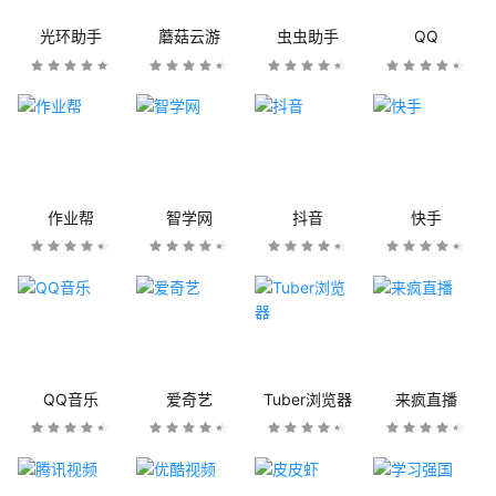
光环助手
蘑菇云游
虫虫助手
QQ
作业帮
智学网
抖音
快手
QQ音乐
爱奇艺
Tuber浏览器
来疯直播