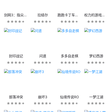
剑网3：指尖江湖
拉结尔
跑跑卡丁车官方竞速版
权力的游戏：凛冬将至
封印战记
问道
多多自走棋
梦幻西游
部落冲突
崩坏3
仙境传说RO
一梦江湖