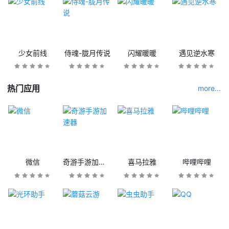
少女前线
侍魂-胧月传说
闪耀暖暖
遇见逆水寒
热门应用
more...
微信
奇游手游加速器
喜马拉雅
哔哩哔哩