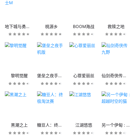
地下城与勇士M
桃源乡
BOOM海战
救赎之地
黎明觉醒
堡垒之夜手机版
心罪爱丽丝
仙剑奇侠传九野
黑潮之上
糖豆人：终极淘汰赛
江湖悠悠
另一个伊甸 : 超越时空的猫