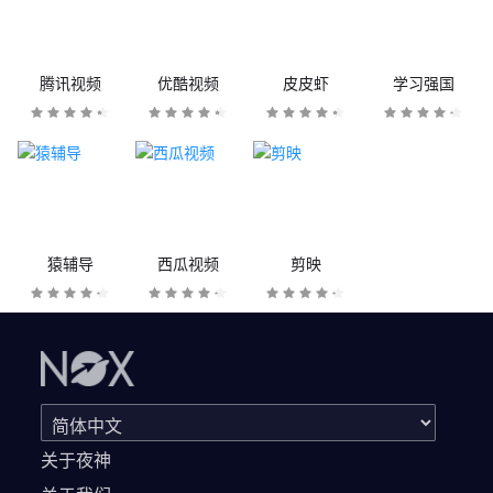
腾讯视频
优酷视频
皮皮虾
学习强国
猿辅导
西瓜视频
剪映
关于夜神