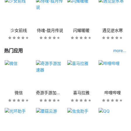
少女前线
侍魂-胧月传说
闪耀暖暖
遇见逆水寒
热门应用
more...
微信
奇游手游加速器
喜马拉雅
哔哩哔哩