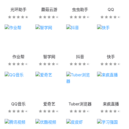
光环助手
蘑菇云游
虫虫助手
QQ
作业帮
智学网
抖音
快手
QQ音乐
爱奇艺
Tuber浏览器
来疯直播