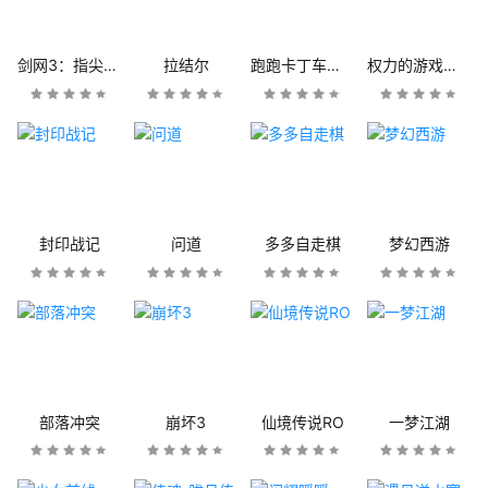
剑网3：指尖江湖
拉结尔
跑跑卡丁车官方竞速版
权力的游戏：凛冬将至
封印战记
问道
多多自走棋
梦幻西游
部落冲突
崩坏3
仙境传说RO
一梦江湖