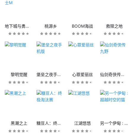
地下城与勇士M
桃源乡
BOOM海战
救赎之地
黎明觉醒
堡垒之夜手机版
心罪爱丽丝
仙剑奇侠传九野
黑潮之上
糖豆人：终极淘汰赛
江湖悠悠
另一个伊甸 : 超越时空的猫