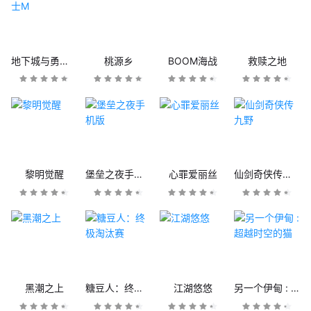
地下城与勇士M
桃源乡
BOOM海战
救赎之地
黎明觉醒
堡垒之夜手机版
心罪爱丽丝
仙剑奇侠传九野
黑潮之上
糖豆人：终极淘汰赛
江湖悠悠
另一个伊甸 : 超越时空的猫