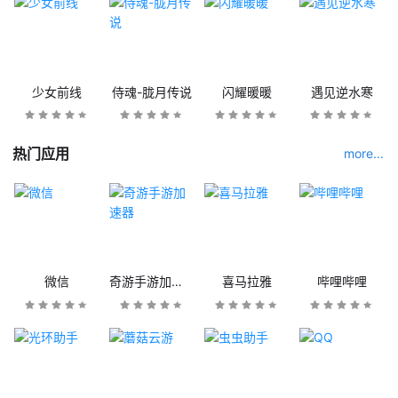
少女前线
侍魂-胧月传说
闪耀暖暖
遇见逆水寒
热门应用
more...
微信
奇游手游加速器
喜马拉雅
哔哩哔哩