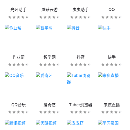
光环助手
蘑菇云游
虫虫助手
QQ
作业帮
智学网
抖音
快手
QQ音乐
爱奇艺
Tuber浏览器
来疯直播