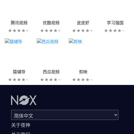
腾讯视频
优酷视频
皮皮虾
学习强国
猿辅导
西瓜视频
剪映
关于夜神