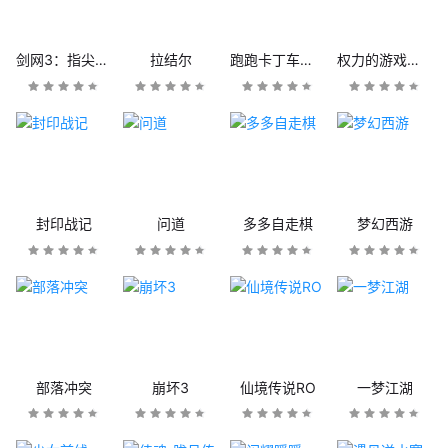
剑网3：指尖江湖
拉结尔
跑跑卡丁车官方竞速版
权力的游戏：凛冬将至
封印战记
问道
多多自走棋
梦幻西游
部落冲突
崩坏3
仙境传说RO
一梦江湖