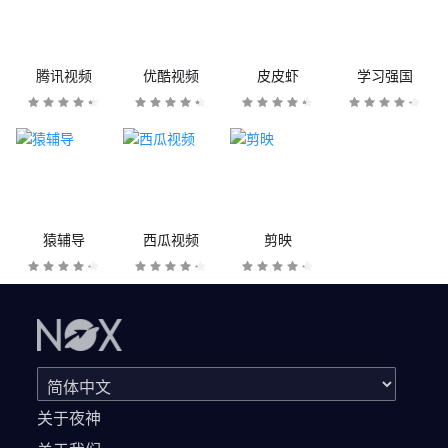
腾讯视频
优酷视频
皮皮虾
学习强国
猿辅导
西瓜视频
剪映
关于夜神