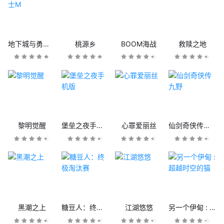
地下城与勇士M
桃源乡
BOOM海战
救赎之地
黎明觉醒
堡垒之夜手机版
心罪爱丽丝
仙剑奇侠传九野
黑潮之上
糖豆人：终极淘汰赛
江湖悠悠
另一个伊甸 : 超越时空的猫