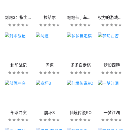
剑网3：指尖江湖
拉结尔
跑跑卡丁车官方竞速版
权力的游戏：凛冬将至
封印战记
问道
多多自走棋
梦幻西游
部落冲突
崩坏3
仙境传说RO
一梦江湖