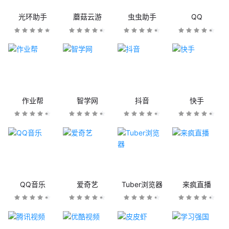
光环助手
蘑菇云游
虫虫助手
QQ
作业帮
智学网
抖音
快手
QQ音乐
爱奇艺
Tuber浏览器
来疯直播