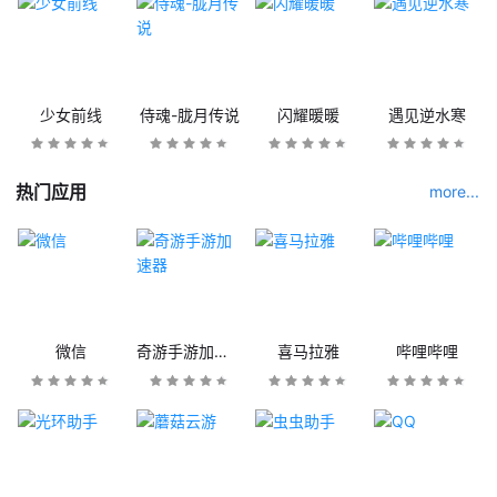
少女前线
侍魂-胧月传说
闪耀暖暖
遇见逆水寒
热门应用
more...
微信
奇游手游加速器
喜马拉雅
哔哩哔哩