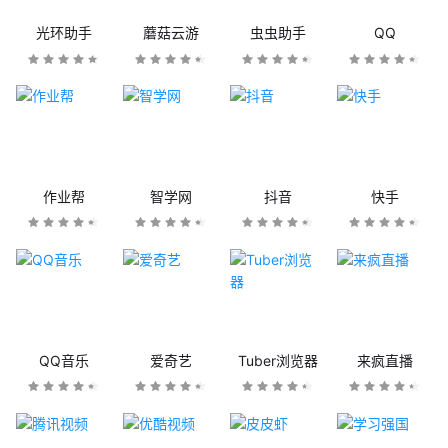
光环助手
蘑菇云游
虫虫助手
QQ
作业帮
智学网
抖音
快手
QQ音乐
爱奇艺
Tuber浏览器
来疯直播