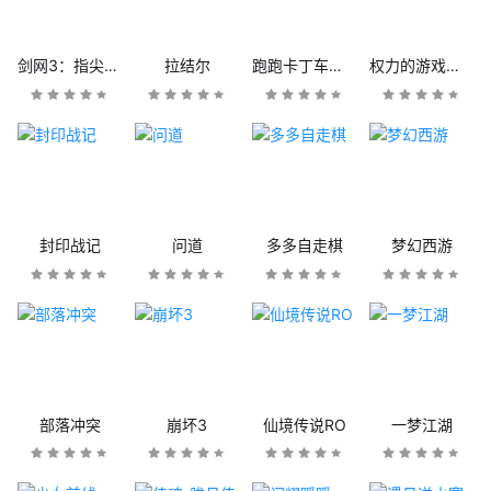
剑网3：指尖江湖
拉结尔
跑跑卡丁车官方竞速版
权力的游戏：凛冬将至
封印战记
问道
多多自走棋
梦幻西游
部落冲突
崩坏3
仙境传说RO
一梦江湖