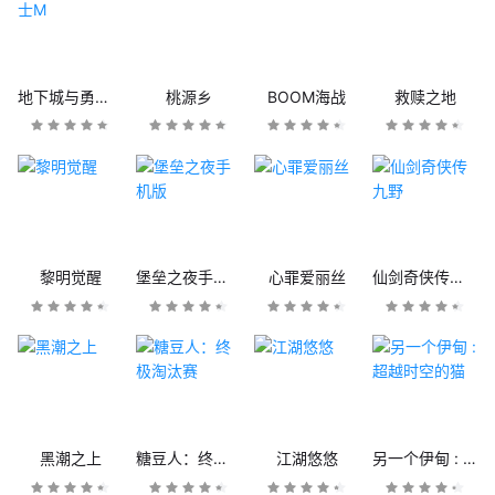
地下城与勇士M
桃源乡
BOOM海战
救赎之地
黎明觉醒
堡垒之夜手机版
心罪爱丽丝
仙剑奇侠传九野
黑潮之上
糖豆人：终极淘汰赛
江湖悠悠
另一个伊甸 : 超越时空的猫