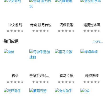
少女前线
侍魂-胧月传说
闪耀暖暖
遇见逆水寒
热门应用
more...
微信
奇游手游加速器
喜马拉雅
哔哩哔哩