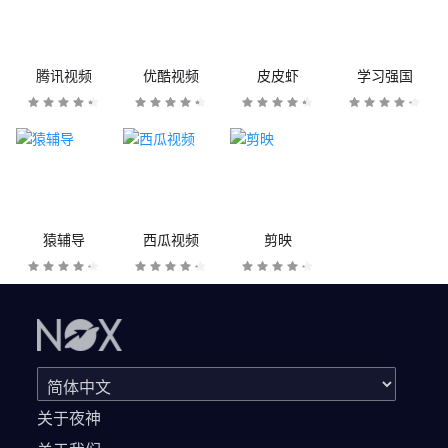
腾讯视频
优酷视频
皮皮虾
学习强国
猿辅导
西瓜视频
剪映
关于夜神