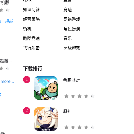
手机版
知识问答
竞速
经营策略
网络游戏
街机
角色扮演
跑酷竞速
音乐
飞行射击
高级游戏
另一个伊甸 : 超越时空的猫
下载排行
1
香肠派对
more...
2
原神