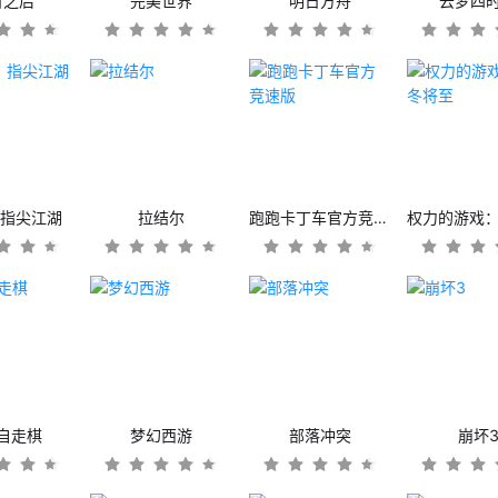
日之后
完美世界
明日方舟
云梦四
：指尖江湖
拉结尔
跑跑卡丁车官方竞速版
自走棋
梦幻西游
部落冲突
崩坏