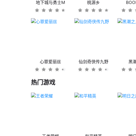
地下城与勇士M
桃源乡
BO
心罪爱丽丝
仙剑奇侠传九野
黑
热门游戏