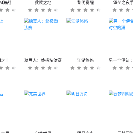
OM海战
救赎之地
黎明觉醒
堡垒之夜
潮之上
糖豆人：终极淘汰赛
江湖悠悠