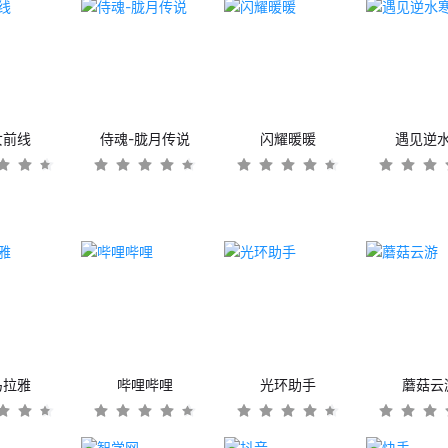
女前线
侍魂-胧月传说
闪耀暖暖
遇见逆
马拉雅
哔哩哔哩
光环助手
蘑菇云