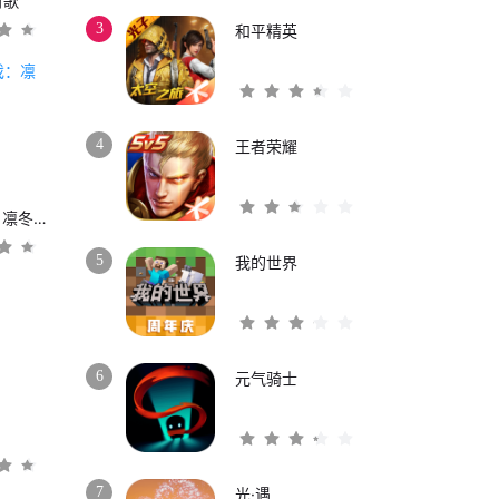
时歌
3
和平精英
4
王者荣耀
权力的游戏：凛冬将至
5
我的世界
6
元气骑士
3
7
光·遇