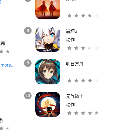
8
崩坏3
动作
水寒
9
明日方舟
more...
10
元气骑士
动作
游