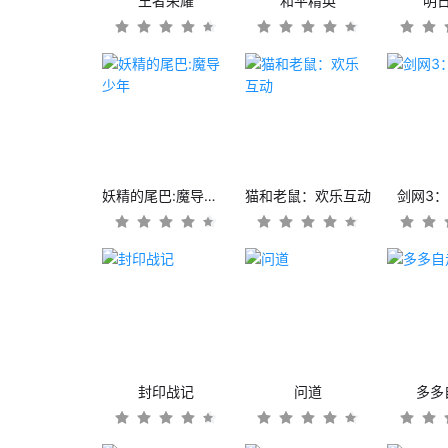
王者荣耀
和平精英
明
妖精的尾巴:魔导少年
猫和老鼠：欢乐互动
剑网3
封印战记
问道
多多