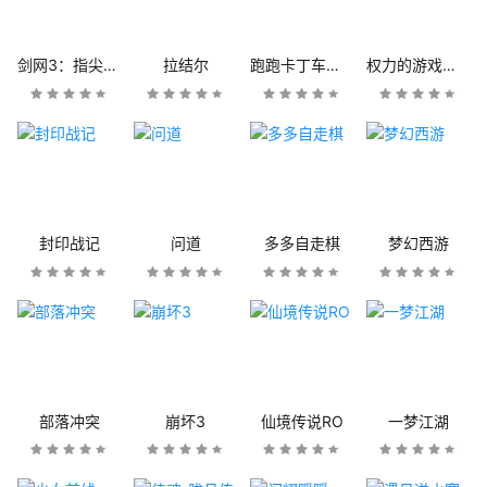
剑网3：指尖江湖
拉结尔
跑跑卡丁车官方竞速版
权力的游戏：凛冬将至
封印战记
问道
多多自走棋
梦幻西游
部落冲突
崩坏3
仙境传说RO
一梦江湖