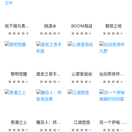
地下城与勇士M
桃源乡
BOOM海战
救赎之地
黎明觉醒
堡垒之夜手机版
心罪爱丽丝
仙剑奇侠传九野
黑潮之上
糖豆人：终极淘汰赛
江湖悠悠
另一个伊甸 : 超越时空的猫