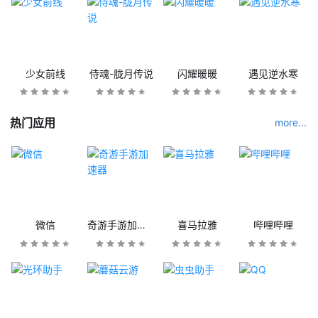
少女前线
侍魂-胧月传说
闪耀暖暖
遇见逆水寒
热门应用
more...
微信
奇游手游加速器
喜马拉雅
哔哩哔哩