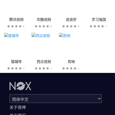
腾讯视频
优酷视频
皮皮虾
学习强国
猿辅导
西瓜视频
剪映
关于夜神