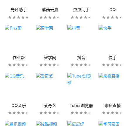
光环助手
蘑菇云游
虫虫助手
QQ
作业帮
智学网
抖音
快手
QQ音乐
爱奇艺
Tuber浏览器
来疯直播