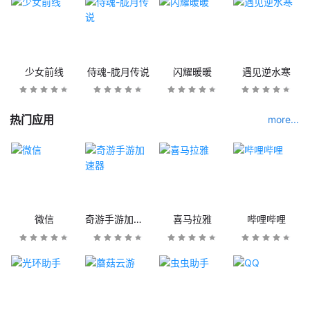
少女前线
侍魂-胧月传说
闪耀暖暖
遇见逆水寒
热门应用
more...
微信
奇游手游加速器
喜马拉雅
哔哩哔哩