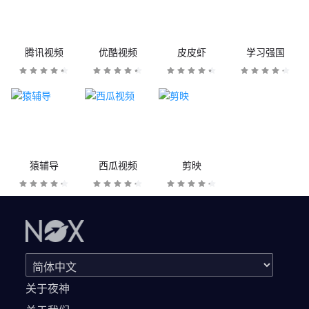
腾讯视频
优酷视频
皮皮虾
学习强国
猿辅导
西瓜视频
剪映
关于夜神