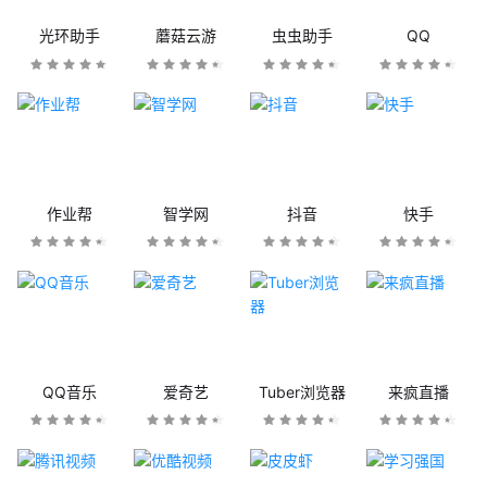
光环助手
蘑菇云游
虫虫助手
QQ
作业帮
智学网
抖音
快手
QQ音乐
爱奇艺
Tuber浏览器
来疯直播