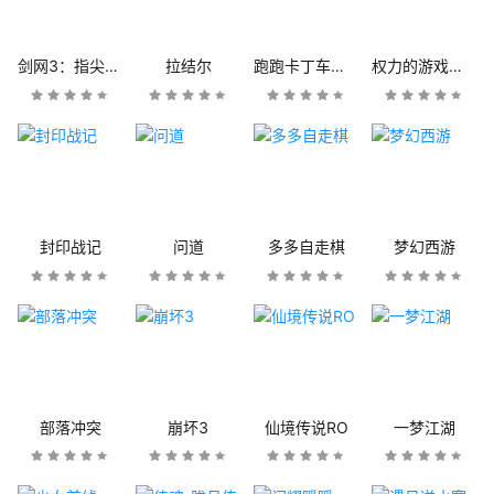
剑网3：指尖江湖
拉结尔
跑跑卡丁车官方竞速版
权力的游戏：凛冬将至
封印战记
问道
多多自走棋
梦幻西游
部落冲突
崩坏3
仙境传说RO
一梦江湖