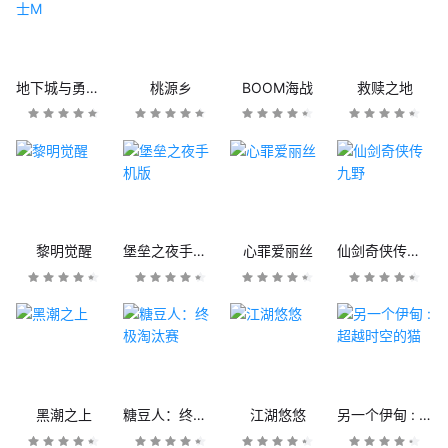
地下城与勇士M
桃源乡
BOOM海战
救赎之地
黎明觉醒
堡垒之夜手机版
心罪爱丽丝
仙剑奇侠传九野
黑潮之上
糖豆人：终极淘汰赛
江湖悠悠
另一个伊甸 : 超越时空的猫