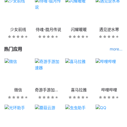
少女前线
侍魂-胧月传说
闪耀暖暖
遇见逆水寒
热门应用
more...
微信
奇游手游加速器
喜马拉雅
哔哩哔哩