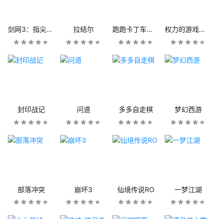
剑网3：指尖江湖
拉结尔
跑跑卡丁车官方竞速版
权力的游戏：凛冬将至
封印战记
问道
多多自走棋
梦幻西游
部落冲突
崩坏3
仙境传说RO
一梦江湖