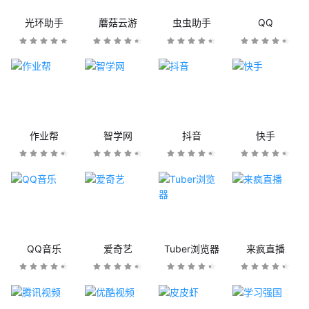
光环助手
蘑菇云游
虫虫助手
QQ
作业帮
智学网
抖音
快手
QQ音乐
爱奇艺
Tuber浏览器
来疯直播