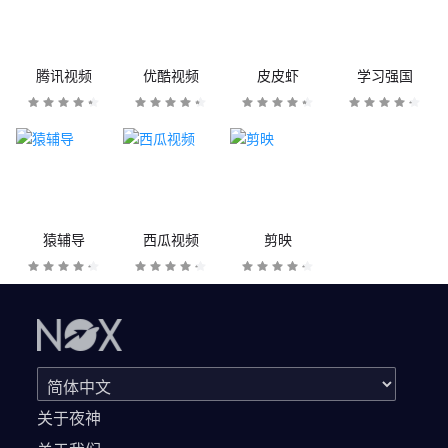
腾讯视频
优酷视频
皮皮虾
学习强国
猿辅导
西瓜视频
剪映
关于夜神