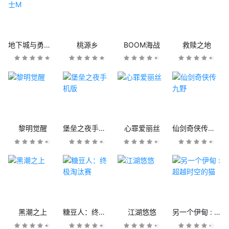
地下城与勇士M
桃源乡
BOOM海战
救赎之地
黎明觉醒
堡垒之夜手机版
心罪爱丽丝
仙剑奇侠传九野
黑潮之上
糖豆人：终极淘汰赛
江湖悠悠
另一个伊甸 : 超越时空的猫