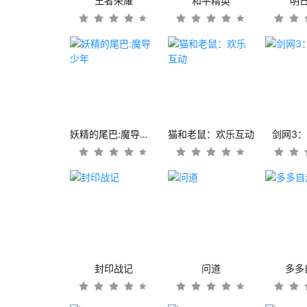
王者荣耀
和平精英
明
妖精的尾巴:魔导少年
猫和老鼠：欢乐互动
剑网3
封印战记
问道
多多