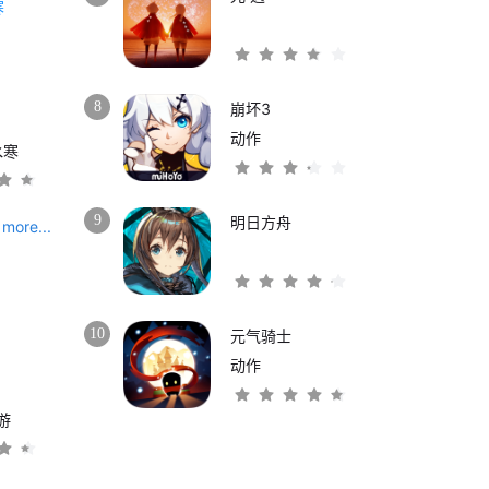
8
崩坏3
动作
水寒
9
明日方舟
more...
10
元气骑士
动作
游