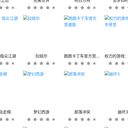
日之后
完美世界
明日方舟
云梦四
：指尖江湖
拉结尔
跑跑卡丁车官方竞速版
自走棋
梦幻西游
部落冲突
崩坏