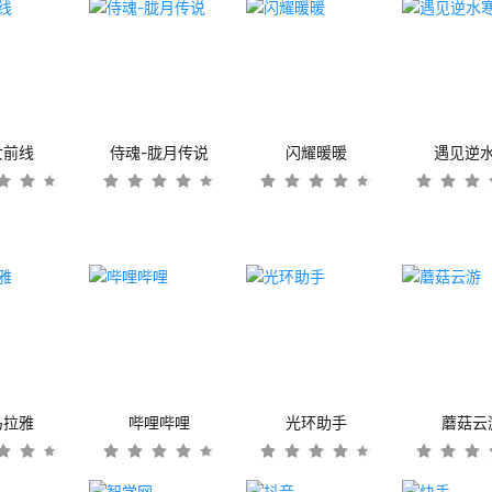
女前线
侍魂-胧月传说
闪耀暖暖
遇见逆
马拉雅
哔哩哔哩
光环助手
蘑菇云