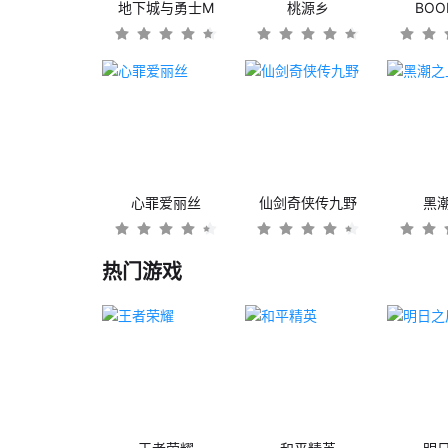
地下城与勇士M
桃源乡
BO
心罪爱丽丝
仙剑奇侠传九野
黑
热门游戏