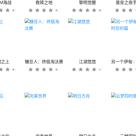
OM海战
救赎之地
黎明觉醒
堡垒之夜
潮之上
糖豆人：终极淘汰赛
江湖悠悠