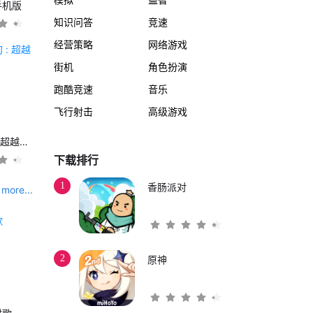
手机版
知识问答
竞速
经营策略
网络游戏
街机
角色扮演
跑酷竞速
音乐
飞行射击
高级游戏
另一个伊甸 : 超越时空的猫
下载排行
1
香肠派对
more...
2
原神