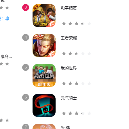
时歌
3
和平精英
4
王者荣耀
权力的游戏：凛冬将至
5
我的世界
6
元气骑士
3
7
光·遇