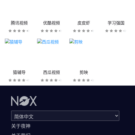
腾讯视频
优酷视频
皮皮虾
学习强国
猿辅导
西瓜视频
剪映
关于夜神