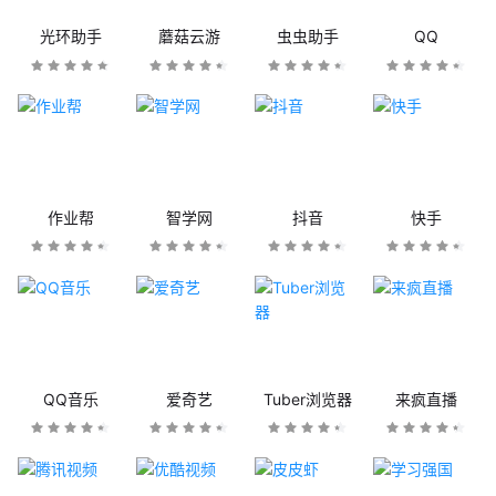
光环助手
蘑菇云游
虫虫助手
QQ
作业帮
智学网
抖音
快手
QQ音乐
爱奇艺
Tuber浏览器
来疯直播