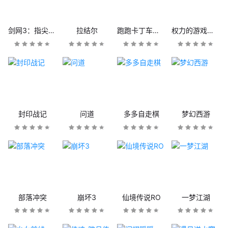
剑网3：指尖江湖
拉结尔
跑跑卡丁车官方竞速版
权力的游戏：凛冬将至
封印战记
问道
多多自走棋
梦幻西游
部落冲突
崩坏3
仙境传说RO
一梦江湖