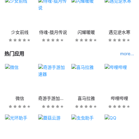
少女前线
侍魂-胧月传说
闪耀暖暖
遇见逆水寒
热门应用
more...
微信
奇游手游加速器
喜马拉雅
哔哩哔哩