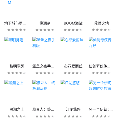
地下城与勇士M
桃源乡
BOOM海战
救赎之地
黎明觉醒
堡垒之夜手机版
心罪爱丽丝
仙剑奇侠传九野
黑潮之上
糖豆人：终极淘汰赛
江湖悠悠
另一个伊甸 : 超越时空的猫