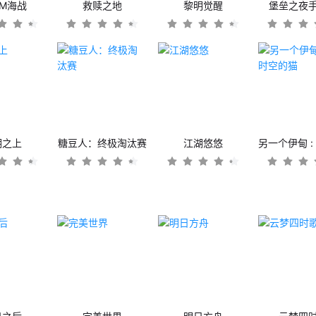
OM海战
救赎之地
黎明觉醒
堡垒之夜
潮之上
糖豆人：终极淘汰赛
江湖悠悠