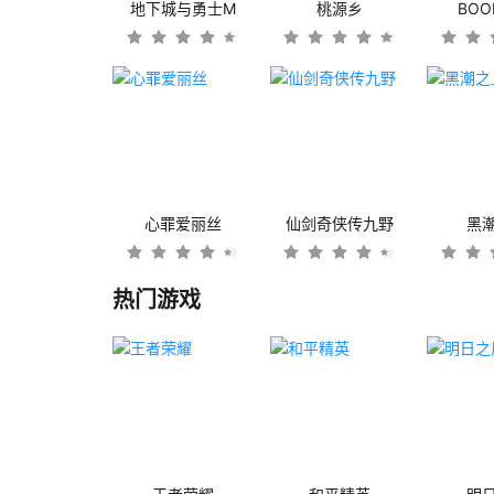
地下城与勇士M
桃源乡
BO
心罪爱丽丝
仙剑奇侠传九野
黑
热门游戏