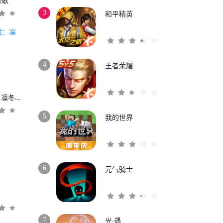
时歌
3
和平精英
4
王者荣耀
权力的游戏：凛冬将至
5
我的世界
6
元气骑士
3
7
光·遇