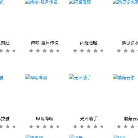
女前线
侍魂-胧月传说
闪耀暖暖
遇见逆
马拉雅
哔哩哔哩
光环助手
蘑菇云