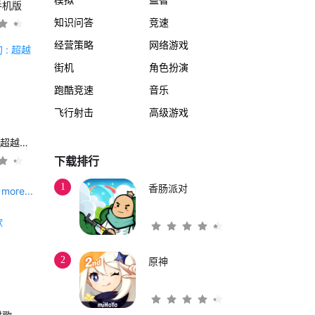
手机版
知识问答
竞速
经营策略
网络游戏
街机
角色扮演
跑酷竞速
音乐
飞行射击
高级游戏
另一个伊甸 : 超越时空的猫
下载排行
1
香肠派对
more...
2
原神