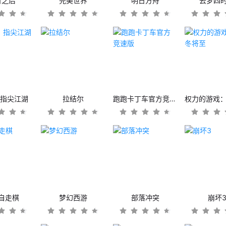
日之后
完美世界
明日方舟
云梦四
：指尖江湖
拉结尔
跑跑卡丁车官方竞速版
自走棋
梦幻西游
部落冲突
崩坏