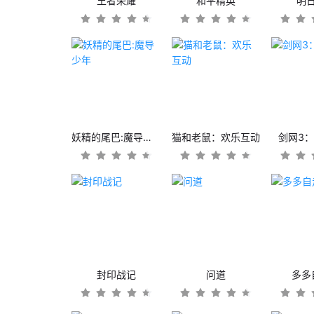
王者荣耀
和平精英
明
妖精的尾巴:魔导少年
猫和老鼠：欢乐互动
剑网3
封印战记
问道
多多