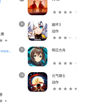
8
崩坏3
动作
水寒
9
明日方舟
more...
10
元气骑士
动作
游