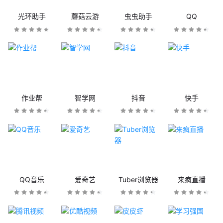
光环助手
蘑菇云游
虫虫助手
QQ
作业帮
智学网
抖音
快手
QQ音乐
爱奇艺
Tuber浏览器
来疯直播