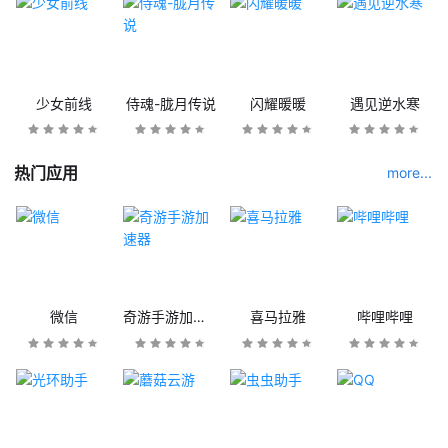
少女前线
侍魂-胧月传说
闪耀暖暖
遇见逆水寒
热门应用
more...
微信
奇游手游加速器
喜马拉雅
哔哩哔哩