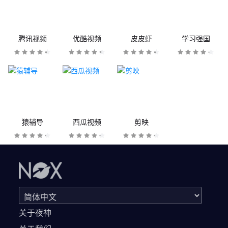
腾讯视频
优酷视频
皮皮虾
学习强国
猿辅导
西瓜视频
剪映
关于夜神