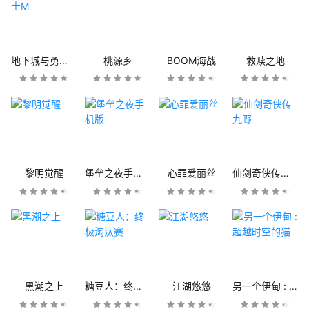
地下城与勇士M
桃源乡
BOOM海战
救赎之地
黎明觉醒
堡垒之夜手机版
心罪爱丽丝
仙剑奇侠传九野
黑潮之上
糖豆人：终极淘汰赛
江湖悠悠
另一个伊甸 : 超越时空的猫