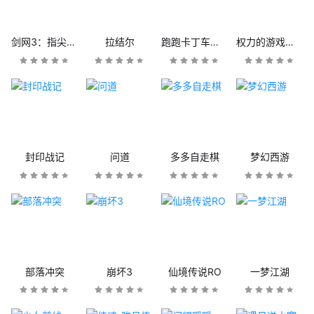
剑网3：指尖江湖
拉结尔
跑跑卡丁车官方竞速版
权力的游戏：凛冬将至
封印战记
问道
多多自走棋
梦幻西游
部落冲突
崩坏3
仙境传说RO
一梦江湖