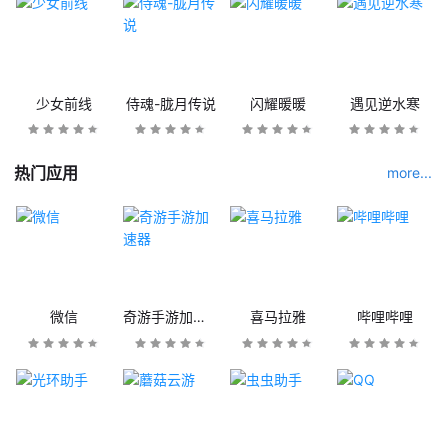
少女前线
侍魂-胧月传说
闪耀暖暖
遇见逆水寒
热门应用
more...
微信
奇游手游加速器
喜马拉雅
哔哩哔哩