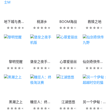
地下城与勇士M
桃源乡
BOOM海战
救赎之地
黎明觉醒
堡垒之夜手机版
心罪爱丽丝
仙剑奇侠传九野
黑潮之上
糖豆人：终极淘汰赛
江湖悠悠
另一个伊甸 : 超越时空的猫