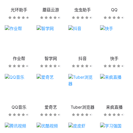
光环助手
蘑菇云游
虫虫助手
QQ
作业帮
智学网
抖音
快手
QQ音乐
爱奇艺
Tuber浏览器
来疯直播