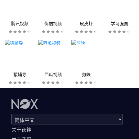
腾讯视频
优酷视频
皮皮虾
学习强国
猿辅导
西瓜视频
剪映
关于夜神