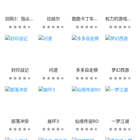
剑网3：指尖江湖
拉结尔
跑跑卡丁车官方竞速版
权力的游戏：凛冬将至
封印战记
问道
多多自走棋
梦幻西游
部落冲突
崩坏3
仙境传说RO
一梦江湖