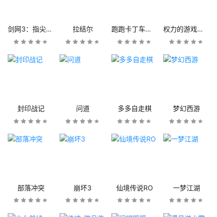
剑网3：指尖江湖
拉结尔
跑跑卡丁车官方竞速版
权力的游戏：凛冬将至
封印战记
问道
多多自走棋
梦幻西游
部落冲突
崩坏3
仙境传说RO
一梦江湖