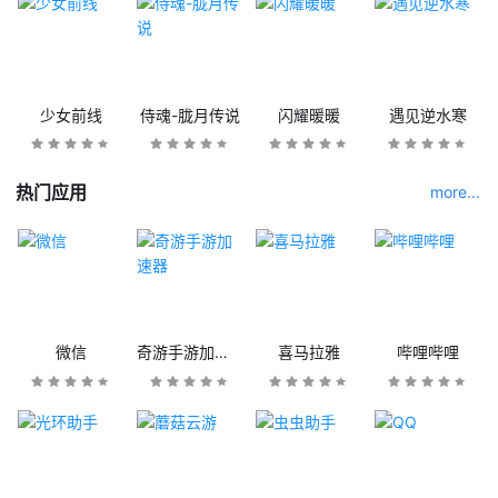
少女前线
侍魂-胧月传说
闪耀暖暖
遇见逆水寒
热门应用
more...
微信
奇游手游加速器
喜马拉雅
哔哩哔哩