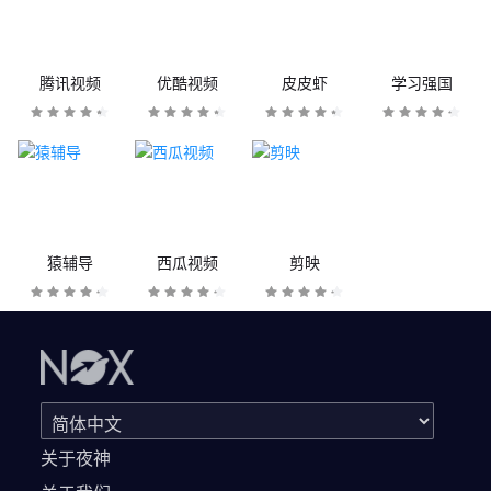
腾讯视频
优酷视频
皮皮虾
学习强国
猿辅导
西瓜视频
剪映
关于夜神