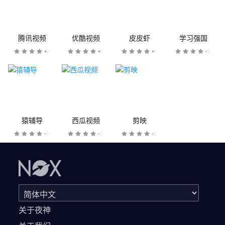
腾讯视频
优酷视频
皮皮虾
学习强国
猿辅导
西瓜视频
剪映
关于夜神