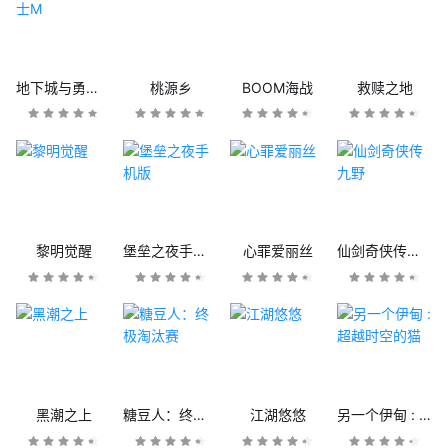
地下城与勇士M
桃源乡
BOOM海战
救赎之地
黎明觉醒
堡垒之夜手机版
心罪爱丽丝
仙剑奇侠传九野
黑潮之上
糖豆人：终极淘汰赛
江湖悠悠
另一个伊甸 : 超越时空的猫