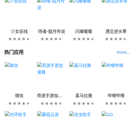
少女前线
侍魂-胧月传说
闪耀暖暖
遇见逆水寒
热门应用
more...
微信
奇游手游加速器
喜马拉雅
哔哩哔哩