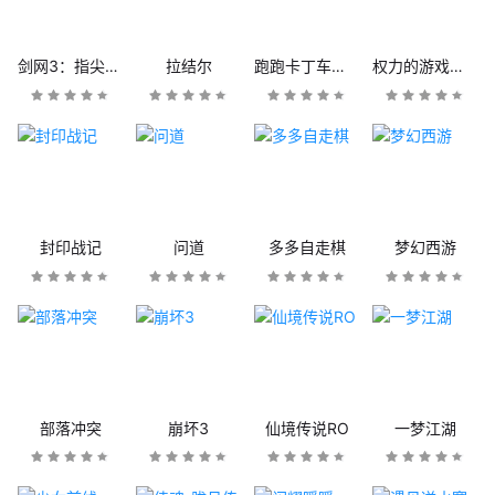
剑网3：指尖江湖
拉结尔
跑跑卡丁车官方竞速版
权力的游戏：凛冬将至
封印战记
问道
多多自走棋
梦幻西游
部落冲突
崩坏3
仙境传说RO
一梦江湖