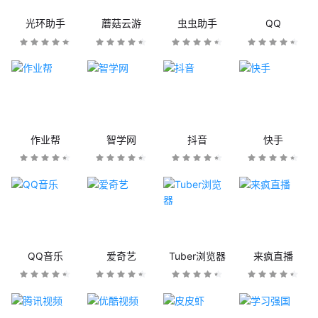
光环助手
蘑菇云游
虫虫助手
QQ
作业帮
智学网
抖音
快手
QQ音乐
爱奇艺
Tuber浏览器
来疯直播