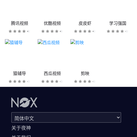
腾讯视频
优酷视频
皮皮虾
学习强国
猿辅导
西瓜视频
剪映
关于夜神