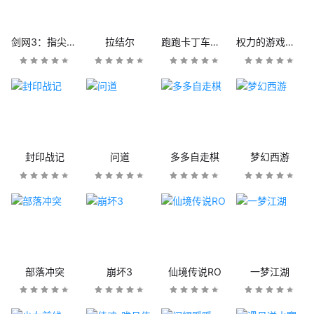
剑网3：指尖江湖
拉结尔
跑跑卡丁车官方竞速版
权力的游戏：凛冬将至
封印战记
问道
多多自走棋
梦幻西游
部落冲突
崩坏3
仙境传说RO
一梦江湖