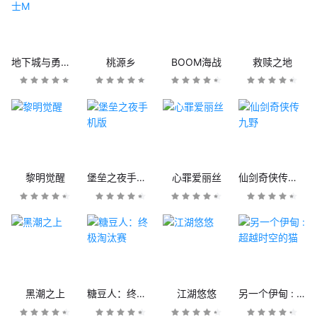
地下城与勇士M
桃源乡
BOOM海战
救赎之地
黎明觉醒
堡垒之夜手机版
心罪爱丽丝
仙剑奇侠传九野
黑潮之上
糖豆人：终极淘汰赛
江湖悠悠
另一个伊甸 : 超越时空的猫