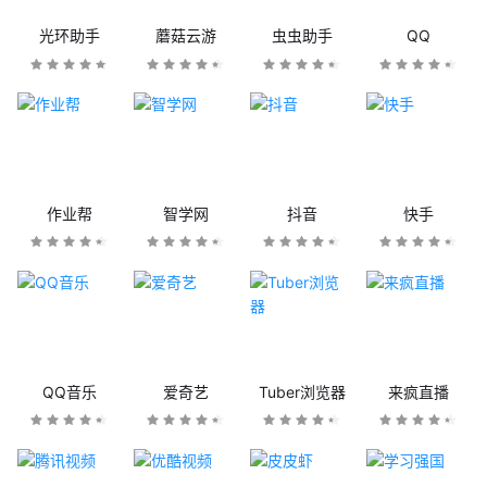
光环助手
蘑菇云游
虫虫助手
QQ
作业帮
智学网
抖音
快手
QQ音乐
爱奇艺
Tuber浏览器
来疯直播