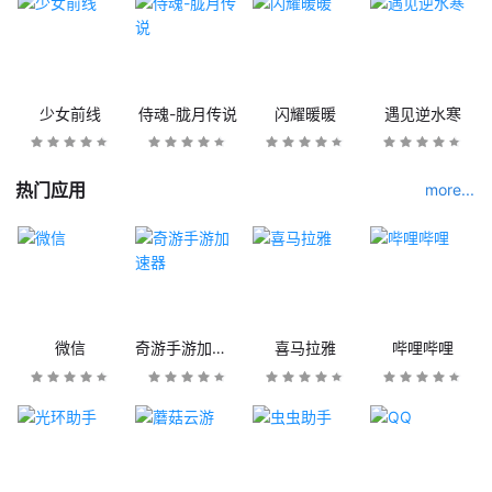
少女前线
侍魂-胧月传说
闪耀暖暖
遇见逆水寒
热门应用
more...
微信
奇游手游加速器
喜马拉雅
哔哩哔哩