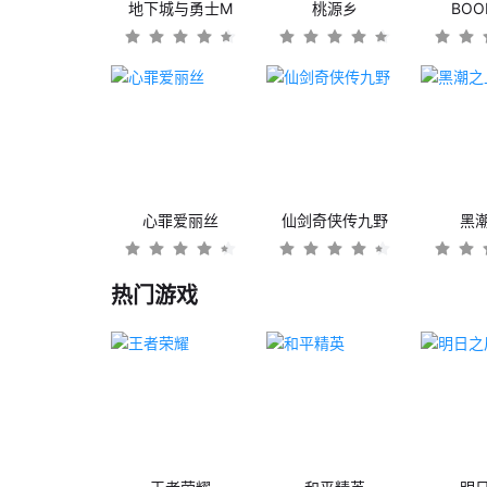
地下城与勇士M
桃源乡
BO
心罪爱丽丝
仙剑奇侠传九野
黑
热门游戏