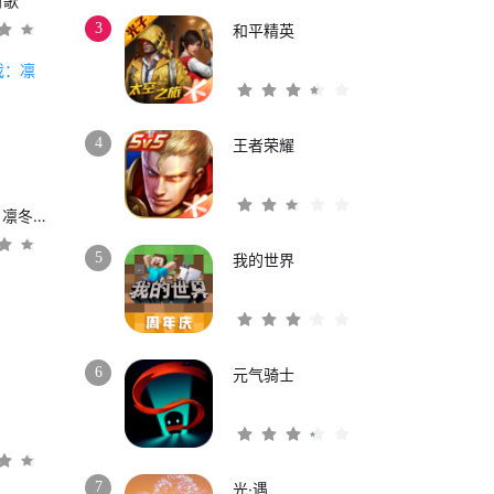
时歌
3
和平精英
4
王者荣耀
权力的游戏：凛冬将至
5
我的世界
6
元气骑士
3
7
光·遇