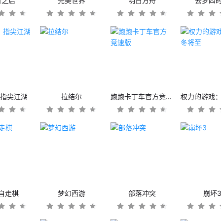
日之后
完美世界
明日方舟
云梦四
：指尖江湖
拉结尔
跑跑卡丁车官方竞速版
自走棋
梦幻西游
部落冲突
崩坏