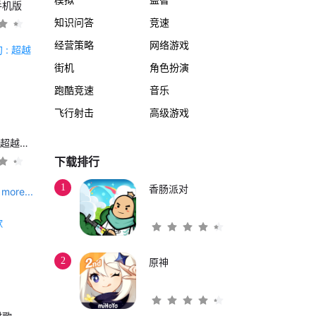
手机版
知识问答
竞速
经营策略
网络游戏
街机
角色扮演
跑酷竞速
音乐
飞行射击
高级游戏
另一个伊甸 : 超越时空的猫
下载排行
1
香肠派对
more...
2
原神