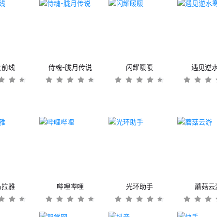
女前线
侍魂-胧月传说
闪耀暖暖
遇见逆
马拉雅
哔哩哔哩
光环助手
蘑菇云