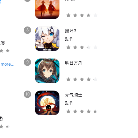
8
崩坏3
动作
水寒
9
明日方舟
more...
10
元气骑士
动作
游