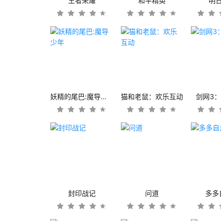
王者荣耀
和平精英
明
妖精的尾巴:魔导少年
猫和老鼠：欢乐互动
剑网3
封印战记
问道
多多