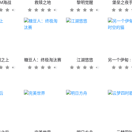
OM海战
救赎之地
黎明觉醒
堡垒之夜
潮之上
糖豆人：终极淘汰赛
江湖悠悠