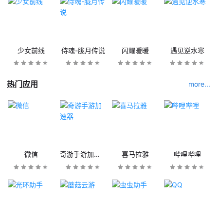
少女前线
侍魂-胧月传说
闪耀暖暖
遇见逆水寒
热门应用
more...
微信
奇游手游加速器
喜马拉雅
哔哩哔哩