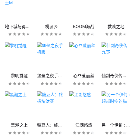
地下城与勇士M
桃源乡
BOOM海战
救赎之地
黎明觉醒
堡垒之夜手机版
心罪爱丽丝
仙剑奇侠传九野
黑潮之上
糖豆人：终极淘汰赛
江湖悠悠
另一个伊甸 : 超越时空的猫