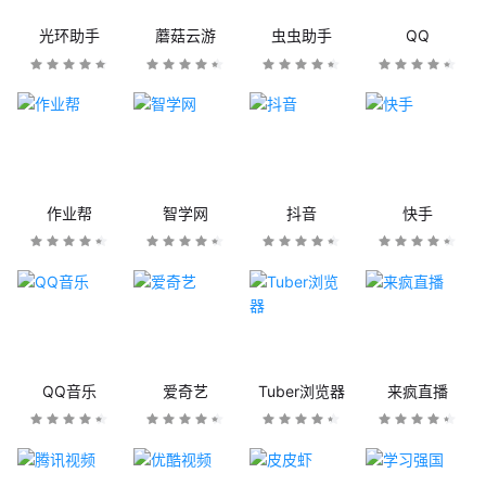
光环助手
蘑菇云游
虫虫助手
QQ
作业帮
智学网
抖音
快手
QQ音乐
爱奇艺
Tuber浏览器
来疯直播