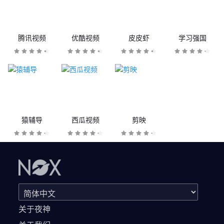
腾讯视频
优酷视频
皮皮虾
学习强国
猿辅导
西瓜视频
剪映
关于夜神