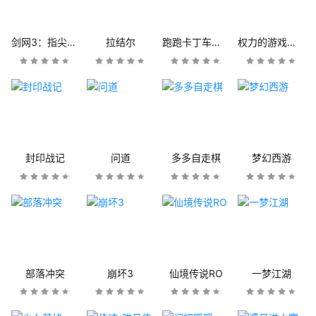
剑网3：指尖江湖
拉结尔
跑跑卡丁车官方竞速版
权力的游戏：凛冬将至
封印战记
问道
多多自走棋
梦幻西游
部落冲突
崩坏3
仙境传说RO
一梦江湖