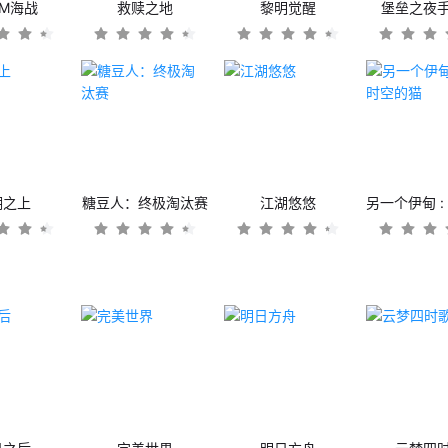
OM海战
救赎之地
黎明觉醒
堡垒之夜
潮之上
糖豆人：终极淘汰赛
江湖悠悠