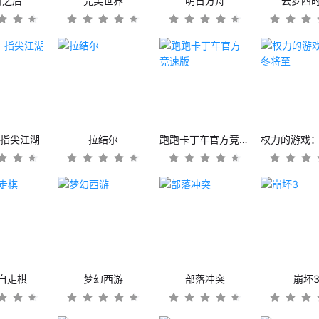
日之后
完美世界
明日方舟
云梦四
：指尖江湖
拉结尔
跑跑卡丁车官方竞速版
自走棋
梦幻西游
部落冲突
崩坏