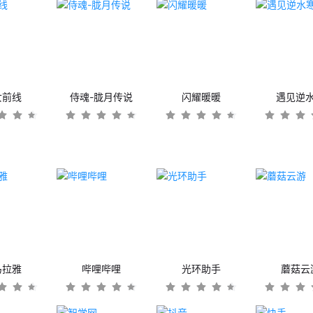
女前线
侍魂-胧月传说
闪耀暖暖
遇见逆
马拉雅
哔哩哔哩
光环助手
蘑菇云