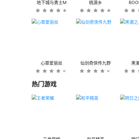
地下城与勇士M
桃源乡
BO
心罪爱丽丝
仙剑奇侠传九野
黑
热门游戏