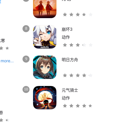
8
崩坏3
动作
水寒
9
明日方舟
more...
10
元气骑士
动作
游