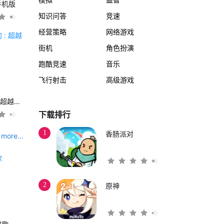
手机版
知识问答
竞速
经营策略
网络游戏
街机
角色扮演
跑酷竞速
音乐
飞行射击
高级游戏
另一个伊甸 : 超越时空的猫
下载排行
1
香肠派对
more...
2
原神