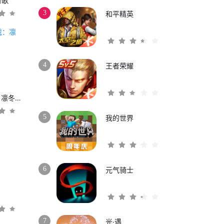
时歌
3
和平精英
4
王者荣耀
权力的游戏：凛冬将至
5
我的世界
6
元气骑士
3
7
光·遇