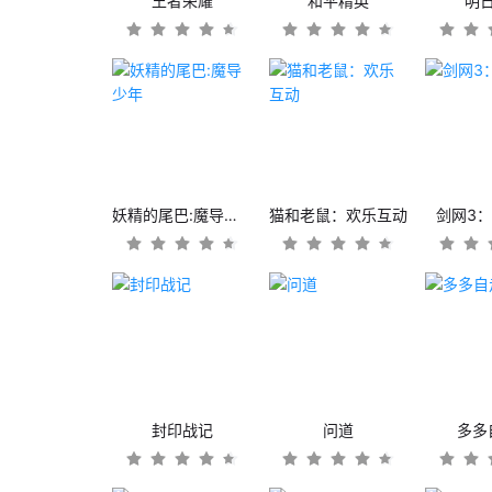
王者荣耀
和平精英
明
妖精的尾巴:魔导少年
猫和老鼠：欢乐互动
剑网3
封印战记
问道
多多