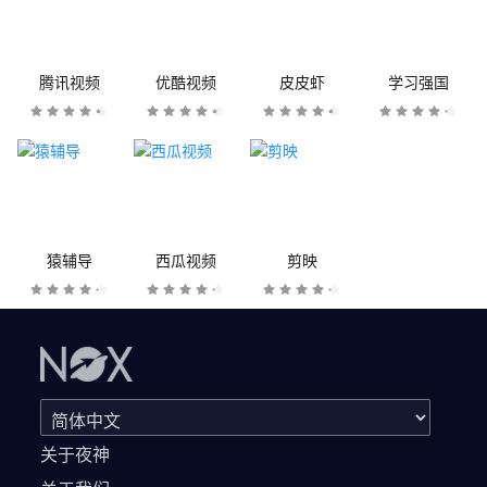
腾讯视频
优酷视频
皮皮虾
学习强国
猿辅导
西瓜视频
剪映
关于夜神