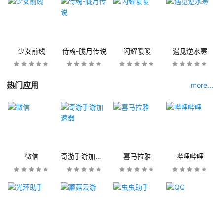
少女前线
侍魂-胧月传说
闪耀暖暖
遇见逆水寒
热门应用
more...
微信
奇游手游加速器
喜马拉雅
哔哩哔哩