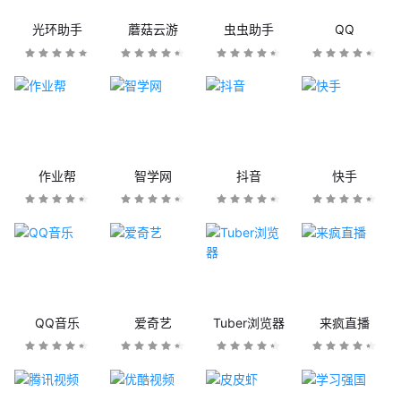
光环助手
蘑菇云游
虫虫助手
QQ
作业帮
智学网
抖音
快手
QQ音乐
爱奇艺
Tuber浏览器
来疯直播