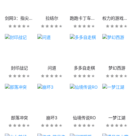
剑网3：指尖江湖
拉结尔
跑跑卡丁车官方竞速版
权力的游戏：凛冬将至
封印战记
问道
多多自走棋
梦幻西游
部落冲突
崩坏3
仙境传说RO
一梦江湖