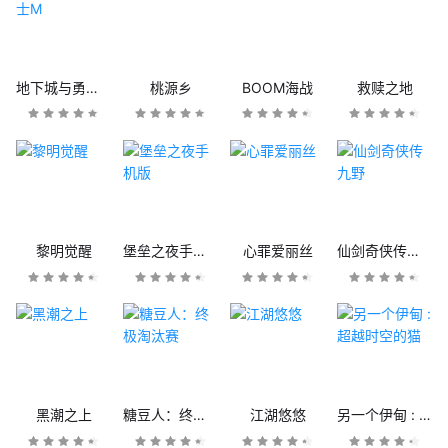
地下城与勇士M
桃源乡
BOOM海战
救赎之地
黎明觉醒
堡垒之夜手机版
心罪爱丽丝
仙剑奇侠传九野
黑潮之上
糖豆人：终极淘汰赛
江湖悠悠
另一个伊甸 : 超越时空的猫