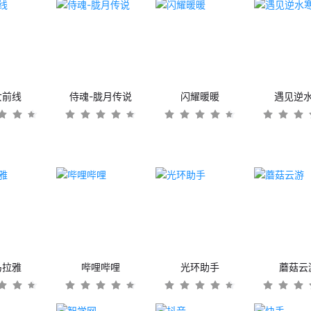
女前线
侍魂-胧月传说
闪耀暖暖
遇见逆
马拉雅
哔哩哔哩
光环助手
蘑菇云