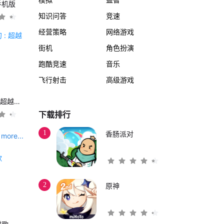
手机版
知识问答
竞速
经营策略
网络游戏
街机
角色扮演
跑酷竞速
音乐
飞行射击
高级游戏
另一个伊甸 : 超越时空的猫
下载排行
1
香肠派对
more...
2
原神