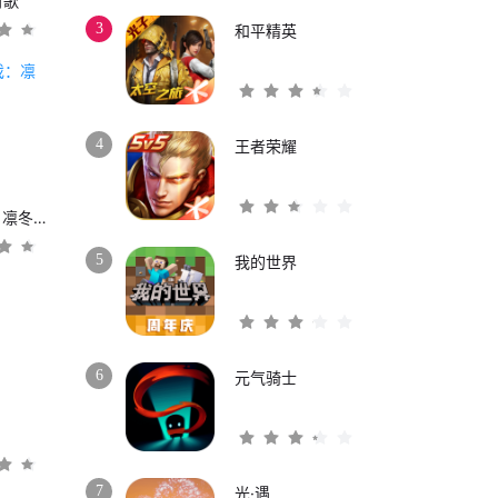
时歌
3
和平精英
4
王者荣耀
权力的游戏：凛冬将至
5
我的世界
6
元气骑士
3
7
光·遇