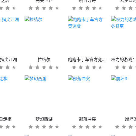
日之后
完美世界
明日方舟
云梦四
：指尖江湖
拉结尔
跑跑卡丁车官方竞速版
自走棋
梦幻西游
部落冲突
崩坏