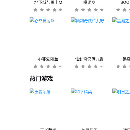
地下城与勇士M
桃源乡
BO
心罪爱丽丝
仙剑奇侠传九野
黑
热门游戏