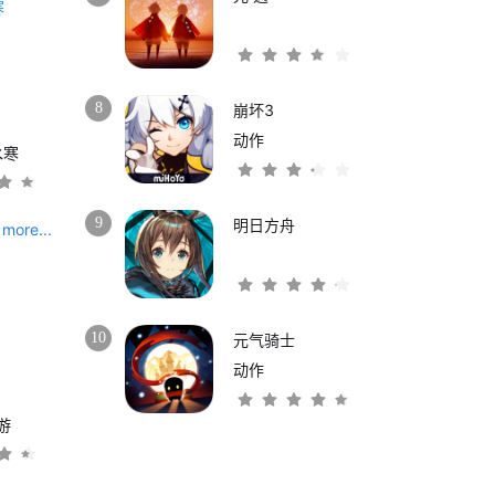
8
崩坏3
动作
水寒
9
明日方舟
more...
10
元气骑士
动作
游