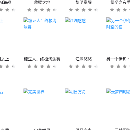
OM海战
救赎之地
黎明觉醒
堡垒之夜
潮之上
糖豆人：终极淘汰赛
江湖悠悠