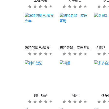
王者荣耀
和平精英
明
妖精的尾巴:魔导少年
猫和老鼠：欢乐互动
剑网3
封印战记
问道
多多