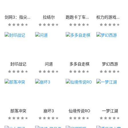
剑网3：指尖江湖
拉结尔
跑跑卡丁车官方竞速版
权力的游戏：凛冬将至
封印战记
问道
多多自走棋
梦幻西游
部落冲突
崩坏3
仙境传说RO
一梦江湖