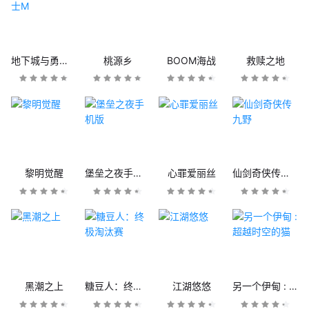
地下城与勇士M
桃源乡
BOOM海战
救赎之地
黎明觉醒
堡垒之夜手机版
心罪爱丽丝
仙剑奇侠传九野
黑潮之上
糖豆人：终极淘汰赛
江湖悠悠
另一个伊甸 : 超越时空的猫