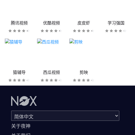
腾讯视频
优酷视频
皮皮虾
学习强国
猿辅导
西瓜视频
剪映
关于夜神