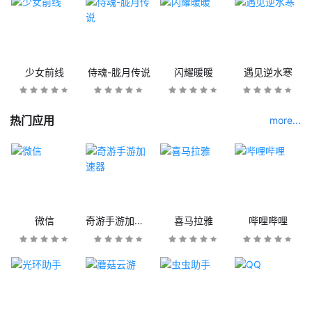
少女前线
侍魂-胧月传说
闪耀暖暖
遇见逆水寒
热门应用
more...
微信
奇游手游加速器
喜马拉雅
哔哩哔哩