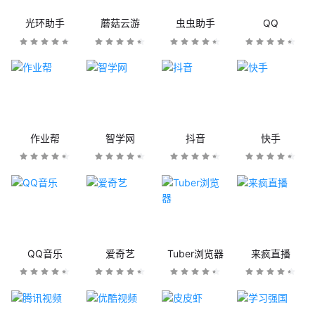
光环助手
蘑菇云游
虫虫助手
QQ
作业帮
智学网
抖音
快手
QQ音乐
爱奇艺
Tuber浏览器
来疯直播