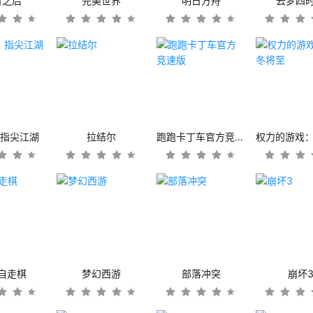
日之后
完美世界
明日方舟
云梦四
：指尖江湖
拉结尔
跑跑卡丁车官方竞速版
自走棋
梦幻西游
部落冲突
崩坏