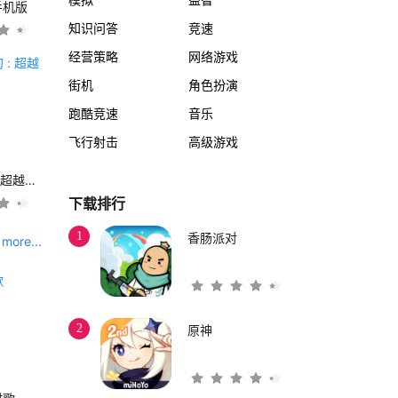
手机版
知识问答
竞速
经营策略
网络游戏
街机
角色扮演
跑酷竞速
音乐
飞行射击
高级游戏
另一个伊甸 : 超越时空的猫
下载排行
1
香肠派对
more...
2
原神