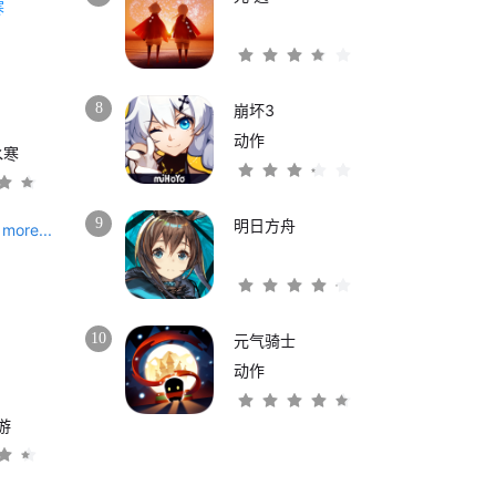
8
崩坏3
动作
水寒
9
明日方舟
more...
10
元气骑士
动作
游