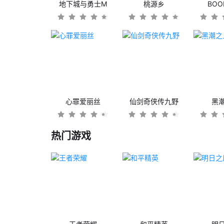
地下城与勇士M
桃源乡
BO
心罪爱丽丝
仙剑奇侠传九野
黑
热门游戏