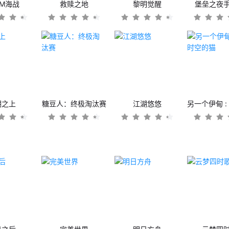
OM海战
救赎之地
黎明觉醒
堡垒之夜
潮之上
糖豆人：终极淘汰赛
江湖悠悠