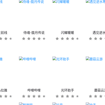
女前线
侍魂-胧月传说
闪耀暖暖
遇见逆
马拉雅
哔哩哔哩
光环助手
蘑菇云