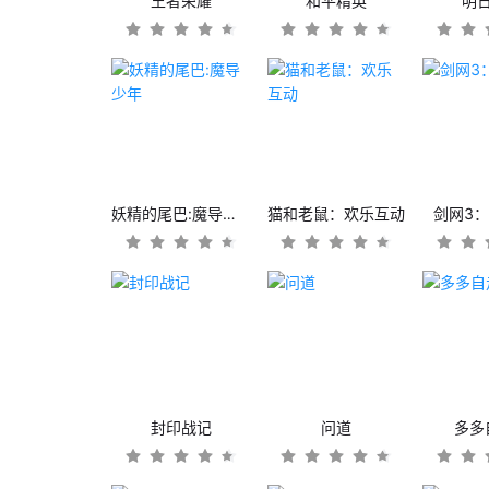
王者荣耀
和平精英
明
妖精的尾巴:魔导少年
猫和老鼠：欢乐互动
剑网3
封印战记
问道
多多