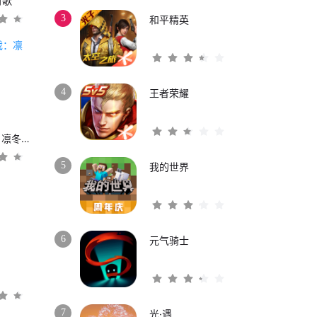
时歌
3
和平精英
4
王者荣耀
权力的游戏：凛冬将至
5
我的世界
6
元气骑士
3
7
光·遇