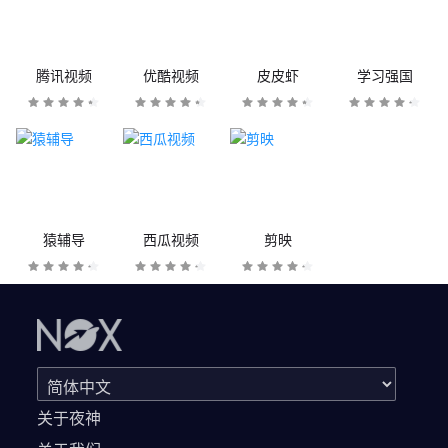
腾讯视频
优酷视频
皮皮虾
学习强国
猿辅导
西瓜视频
剪映
关于夜神