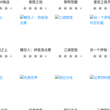
OM海战
救赎之地
黎明觉醒
堡垒之夜
潮之上
糖豆人：终极淘汰赛
江湖悠悠