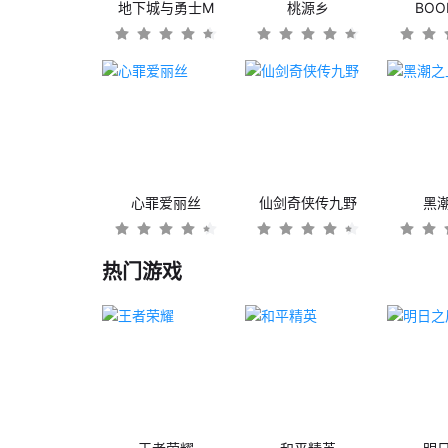
地下城与勇士M
桃源乡
BO
心罪爱丽丝
仙剑奇侠传九野
黑
热门游戏