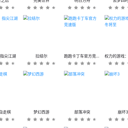
日之后
完美世界
明日方舟
云梦四
：指尖江湖
拉结尔
跑跑卡丁车官方竞速版
自走棋
梦幻西游
部落冲突
崩坏