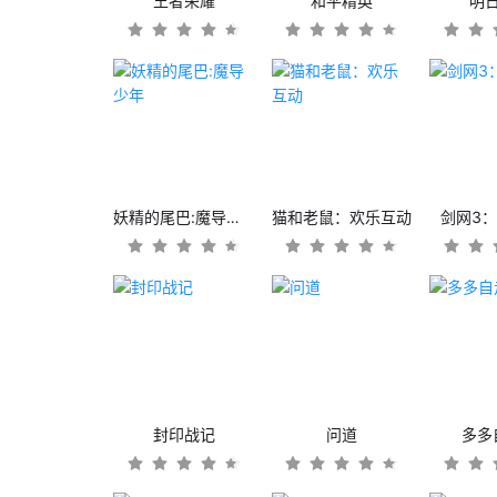
王者荣耀
和平精英
明
妖精的尾巴:魔导少年
猫和老鼠：欢乐互动
剑网3
封印战记
问道
多多