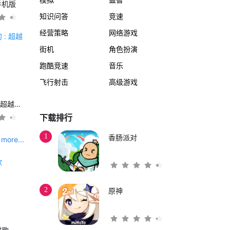
手机版
知识问答
竞速
经营策略
网络游戏
街机
角色扮演
跑酷竞速
音乐
飞行射击
高级游戏
另一个伊甸 : 超越时空的猫
下载排行
1
香肠派对
more...
2
原神