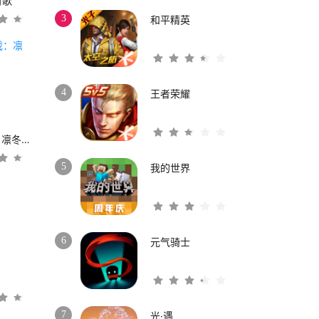
时歌
3
和平精英
4
王者荣耀
权力的游戏：凛冬将至
5
我的世界
6
元气骑士
3
7
光·遇