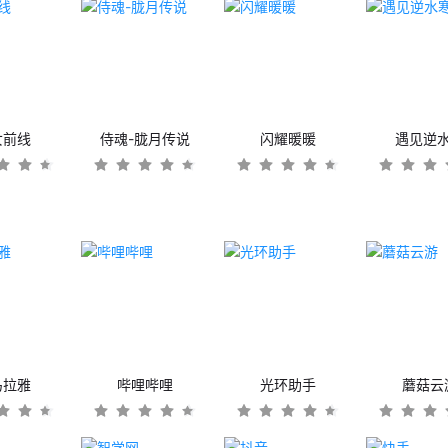
女前线
侍魂-胧月传说
闪耀暖暖
遇见逆
马拉雅
哔哩哔哩
光环助手
蘑菇云