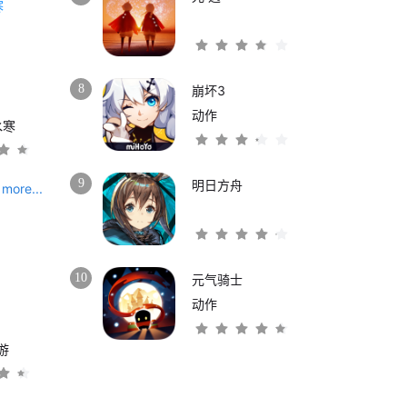
8
崩坏3
动作
水寒
9
明日方舟
more...
10
元气骑士
动作
游