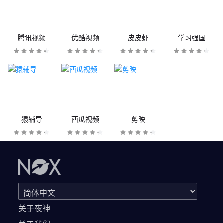
腾讯视频
优酷视频
皮皮虾
学习强国
猿辅导
西瓜视频
剪映
关于夜神