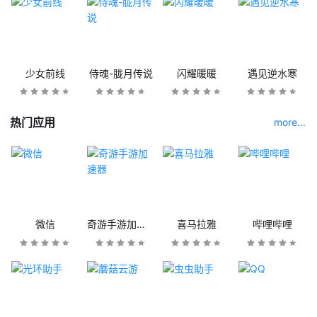
少女前线
侍魂-胧月传说
闪耀暖暖
遇见逆水寒
热门应用
more...
微信
奇游手游加速器
喜马拉雅
哔哩哔哩