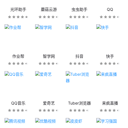
光环助手
蘑菇云游
虫虫助手
QQ
作业帮
智学网
抖音
快手
QQ音乐
爱奇艺
Tuber浏览器
来疯直播