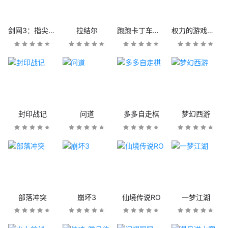
剑网3：指尖江湖
拉结尔
跑跑卡丁车官方竞速版
权力的游戏：凛冬将至
封印战记
问道
多多自走棋
梦幻西游
部落冲突
崩坏3
仙境传说RO
一梦江湖