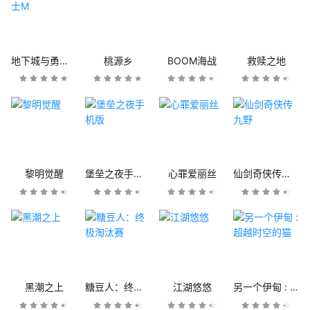
地下城与勇士M
桃源乡
BOOM海战
救赎之地
黎明觉醒
堡垒之夜手机版
心罪爱丽丝
仙剑奇侠传九野
黑潮之上
糖豆人：终极淘汰赛
江湖悠悠
另一个伊甸 : 超越时空的猫