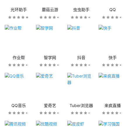
光环助手
蘑菇云游
虫虫助手
QQ
作业帮
智学网
抖音
快手
QQ音乐
爱奇艺
Tuber浏览器
来疯直播