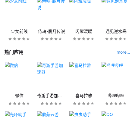
少女前线
侍魂-胧月传说
闪耀暖暖
遇见逆水寒
热门应用
more...
微信
奇游手游加速器
喜马拉雅
哔哩哔哩