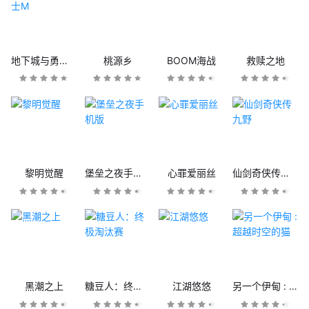
地下城与勇士M
桃源乡
BOOM海战
救赎之地
黎明觉醒
堡垒之夜手机版
心罪爱丽丝
仙剑奇侠传九野
黑潮之上
糖豆人：终极淘汰赛
江湖悠悠
另一个伊甸 : 超越时空的猫