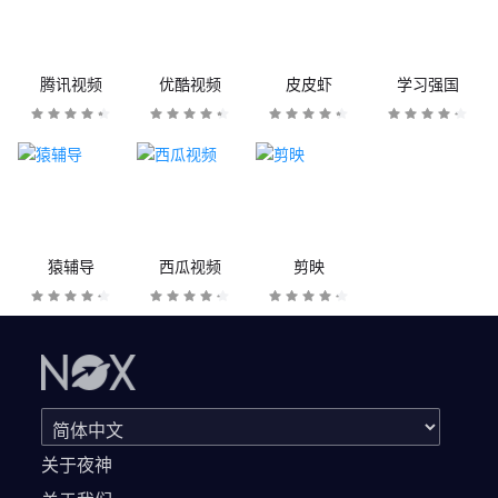
腾讯视频
优酷视频
皮皮虾
学习强国
猿辅导
西瓜视频
剪映
关于夜神