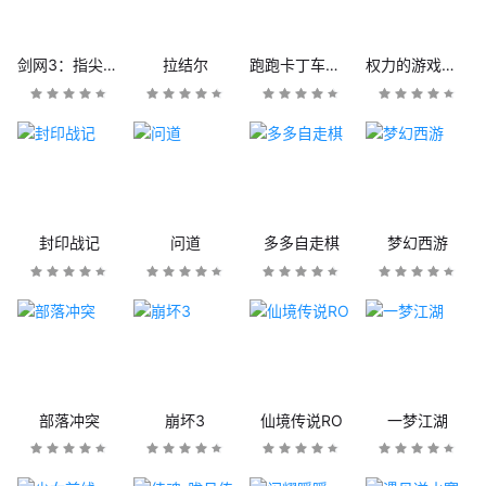
剑网3：指尖江湖
拉结尔
跑跑卡丁车官方竞速版
权力的游戏：凛冬将至
封印战记
问道
多多自走棋
梦幻西游
部落冲突
崩坏3
仙境传说RO
一梦江湖