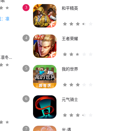
时歌
3
和平精英
4
王者荣耀
权力的游戏：凛冬将至
5
我的世界
6
元气骑士
3
7
光·遇