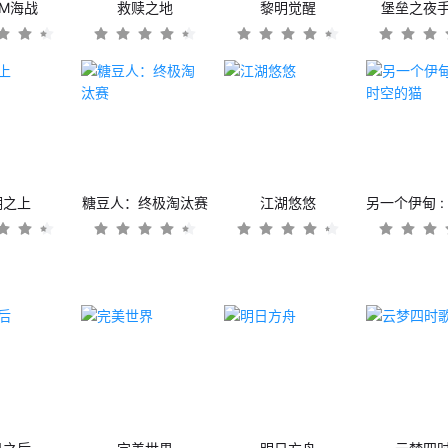
OM海战
救赎之地
黎明觉醒
堡垒之夜
潮之上
糖豆人：终极淘汰赛
江湖悠悠