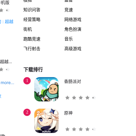
手机版
知识问答
竞速
经营策略
网络游戏
街机
角色扮演
跑酷竞速
音乐
飞行射击
高级游戏
另一个伊甸 : 超越时空的猫
下载排行
1
香肠派对
more...
2
原神