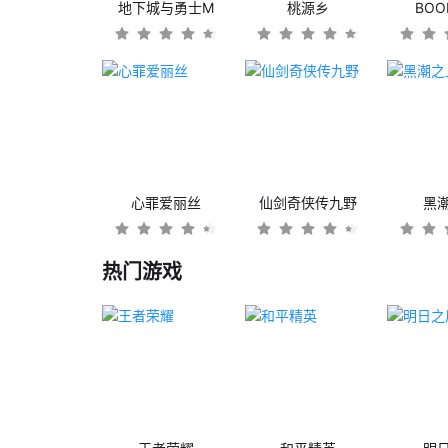
地下城与勇士M
桃源乡
BO
心罪爱丽丝
仙剑奇侠传九野
黑
热门游戏