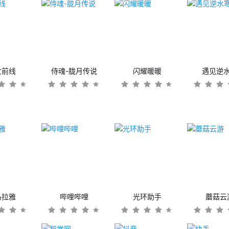
女前线
侍魂-胧月传说
闪耀暖暖
遇见逆
马拉雅
哔哩哔哩
光环助手
蘑菇云