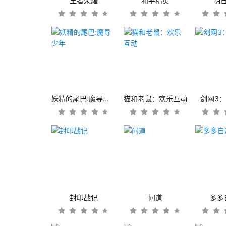
王者荣耀
和平精英
明
妖精的尾巴:魔导少年
猫和老鼠：欢乐互动
剑网3
封印战记
问道
多多