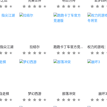
日之后
完美世界
明日方舟
云梦四
：指尖江湖
拉结尔
跑跑卡丁车官方竞速版
自走棋
梦幻西游
部落冲突
崩坏