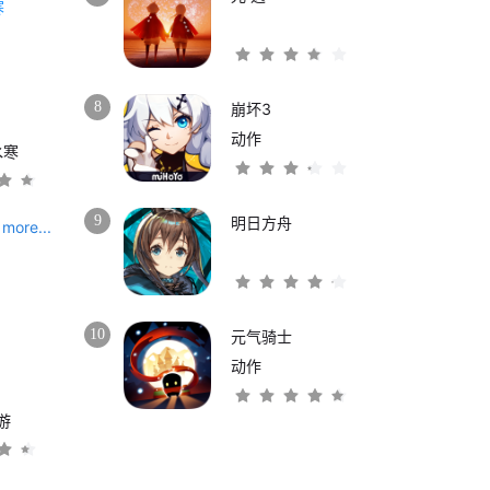
8
崩坏3
动作
水寒
9
明日方舟
more...
10
元气骑士
动作
游