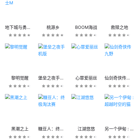
地下城与勇士M
桃源乡
BOOM海战
救赎之地
黎明觉醒
堡垒之夜手机版
心罪爱丽丝
仙剑奇侠传九野
黑潮之上
糖豆人：终极淘汰赛
江湖悠悠
另一个伊甸 : 超越时空的猫