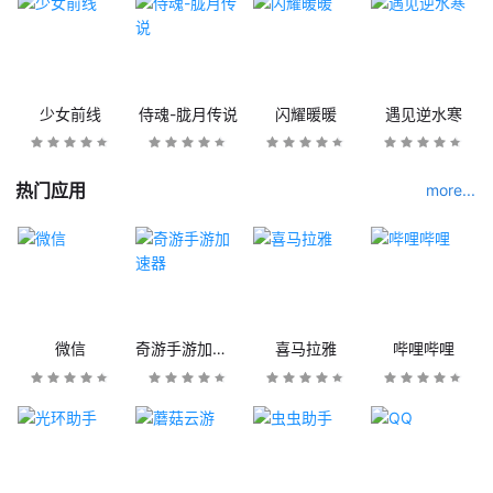
少女前线
侍魂-胧月传说
闪耀暖暖
遇见逆水寒
热门应用
more...
微信
奇游手游加速器
喜马拉雅
哔哩哔哩