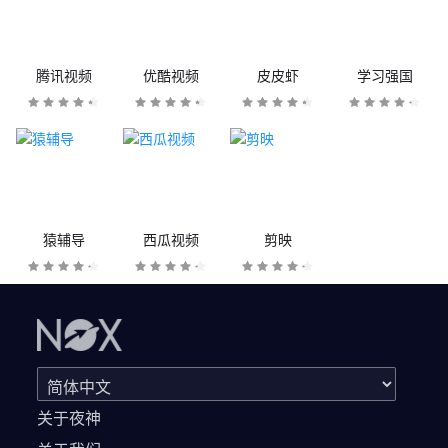
腾讯视频
优酷视频
皮皮虾
学习强国
猿辅导
西瓜视频
剪映
关于夜神