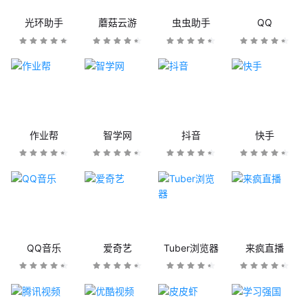
光环助手
蘑菇云游
虫虫助手
QQ
作业帮
智学网
抖音
快手
QQ音乐
爱奇艺
Tuber浏览器
来疯直播