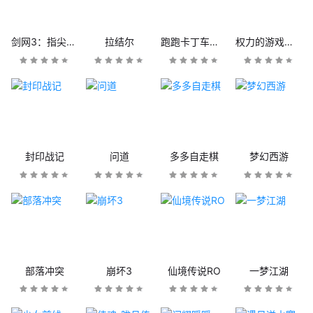
剑网3：指尖江湖
拉结尔
跑跑卡丁车官方竞速版
权力的游戏：凛冬将至
封印战记
问道
多多自走棋
梦幻西游
部落冲突
崩坏3
仙境传说RO
一梦江湖