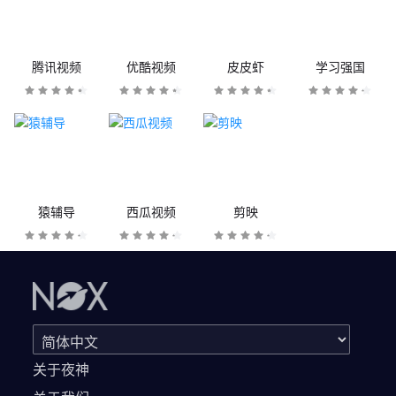
腾讯视频
优酷视频
皮皮虾
学习强国
猿辅导
西瓜视频
剪映
关于夜神