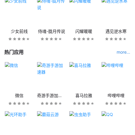
少女前线
侍魂-胧月传说
闪耀暖暖
遇见逆水寒
热门应用
more...
微信
奇游手游加速器
喜马拉雅
哔哩哔哩