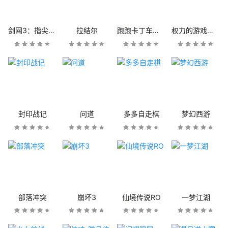
剑网3：指尖江湖
拉结尔
跑跑卡丁车官方竞速版
权力的游戏：凛冬将至
封印战记
问道
多多自走棋
梦幻西游
部落冲突
崩坏3
仙境传说RO
一梦江湖