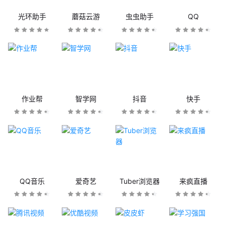
光环助手
蘑菇云游
虫虫助手
QQ
作业帮
智学网
抖音
快手
QQ音乐
爱奇艺
Tuber浏览器
来疯直播