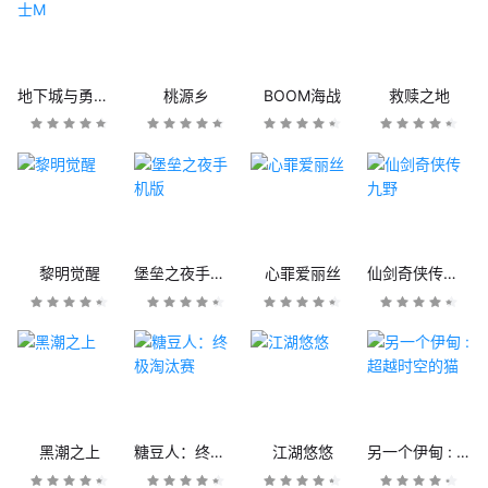
地下城与勇士M
桃源乡
BOOM海战
救赎之地
黎明觉醒
堡垒之夜手机版
心罪爱丽丝
仙剑奇侠传九野
黑潮之上
糖豆人：终极淘汰赛
江湖悠悠
另一个伊甸 : 超越时空的猫