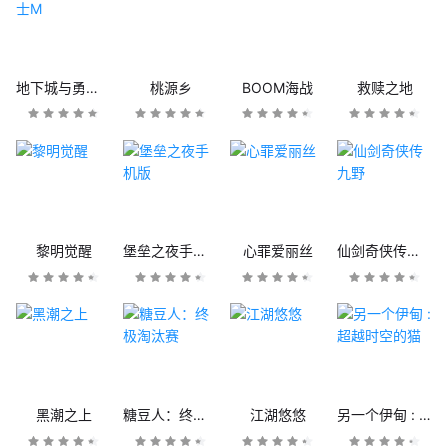
地下城与勇士M
桃源乡
BOOM海战
救赎之地
黎明觉醒
堡垒之夜手机版
心罪爱丽丝
仙剑奇侠传九野
黑潮之上
糖豆人：终极淘汰赛
江湖悠悠
另一个伊甸 : 超越时空的猫