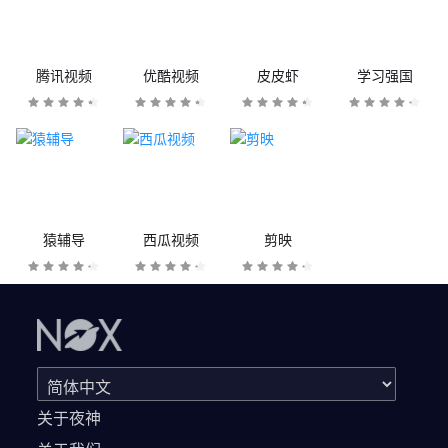
腾讯视频
优酷视频
皮皮虾
学习强国
猿辅导
西瓜视频
剪映
关于夜神