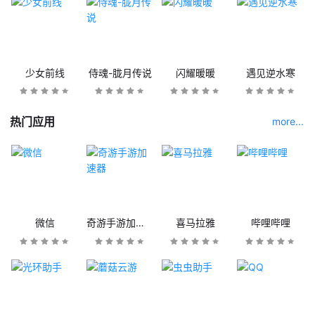
少女前线
侍魂-胧月传说
闪耀暖暖
遇见逆水寒
热门应用
more...
微信
奇游手游加速器
喜马拉雅
哔哩哔哩