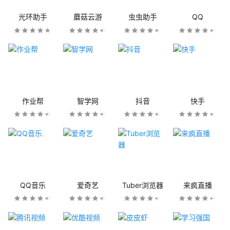
光环助手
蘑菇云游
虫虫助手
QQ
作业帮
智学网
抖音
快手
QQ音乐
爱奇艺
Tuber浏览器
来疯直播