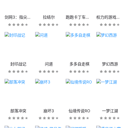
剑网3：指尖江湖
拉结尔
跑跑卡丁车官方竞速版
权力的游戏：凛冬将至
封印战记
问道
多多自走棋
梦幻西游
部落冲突
崩坏3
仙境传说RO
一梦江湖