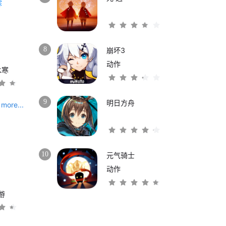
8
崩坏3
动作
水寒
9
明日方舟
more...
10
元气骑士
动作
游