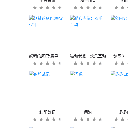
王者荣耀
和平精英
明
妖精的尾巴:魔导少年
猫和老鼠：欢乐互动
剑网3
封印战记
问道
多多