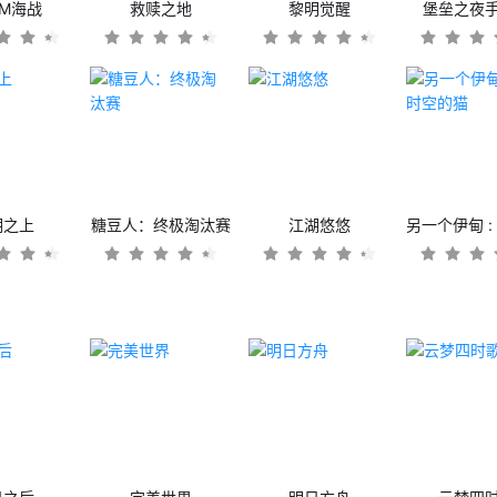
OM海战
救赎之地
黎明觉醒
堡垒之夜
潮之上
糖豆人：终极淘汰赛
江湖悠悠