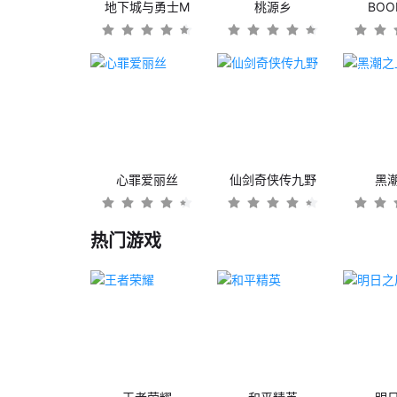
地下城与勇士M
桃源乡
BO
心罪爱丽丝
仙剑奇侠传九野
黑
热门游戏