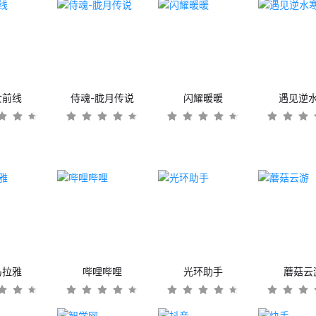
女前线
侍魂-胧月传说
闪耀暖暖
遇见逆
马拉雅
哔哩哔哩
光环助手
蘑菇云