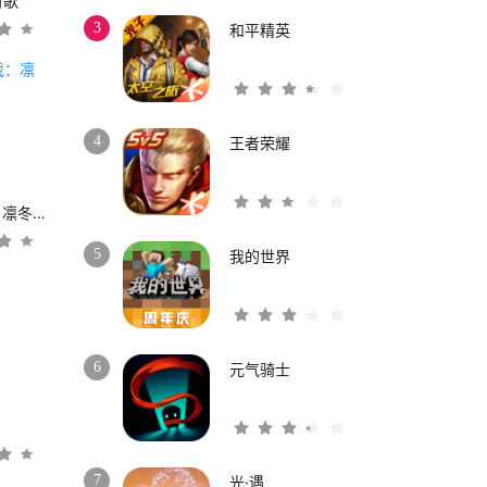
时歌
3
和平精英
4
王者荣耀
权力的游戏：凛冬将至
5
我的世界
6
元气骑士
3
7
光·遇