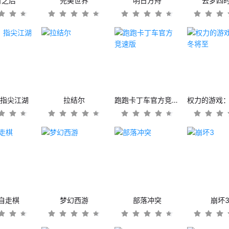
日之后
完美世界
明日方舟
云梦四
：指尖江湖
拉结尔
跑跑卡丁车官方竞速版
自走棋
梦幻西游
部落冲突
崩坏