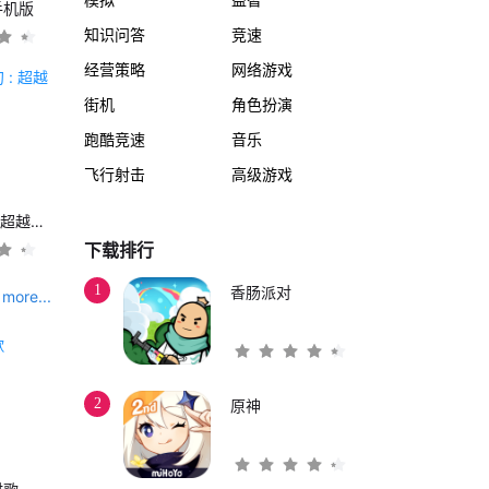
手机版
知识问答
竞速
经营策略
网络游戏
街机
角色扮演
跑酷竞速
音乐
飞行射击
高级游戏
另一个伊甸 : 超越时空的猫
下载排行
1
香肠派对
more...
2
原神