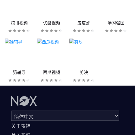
腾讯视频
优酷视频
皮皮虾
学习强国
猿辅导
西瓜视频
剪映
关于夜神