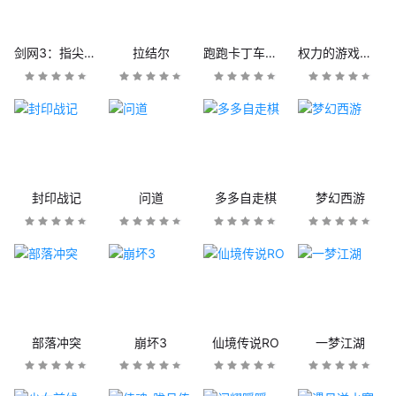
剑网3：指尖江湖
拉结尔
跑跑卡丁车官方竞速版
权力的游戏：凛冬将至
封印战记
问道
多多自走棋
梦幻西游
部落冲突
崩坏3
仙境传说RO
一梦江湖