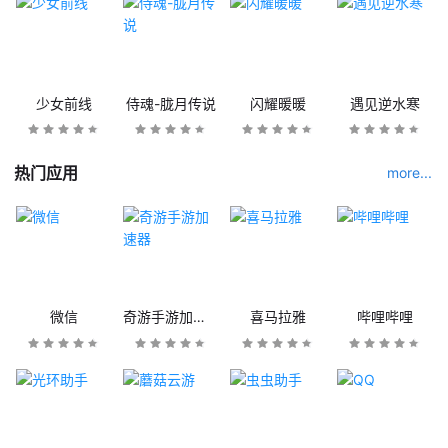
少女前线
侍魂-胧月传说
闪耀暖暖
遇见逆水寒
热门应用
more...
微信
奇游手游加速器
喜马拉雅
哔哩哔哩