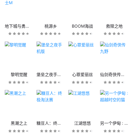
地下城与勇士M
桃源乡
BOOM海战
救赎之地
黎明觉醒
堡垒之夜手机版
心罪爱丽丝
仙剑奇侠传九野
黑潮之上
糖豆人：终极淘汰赛
江湖悠悠
另一个伊甸 : 超越时空的猫