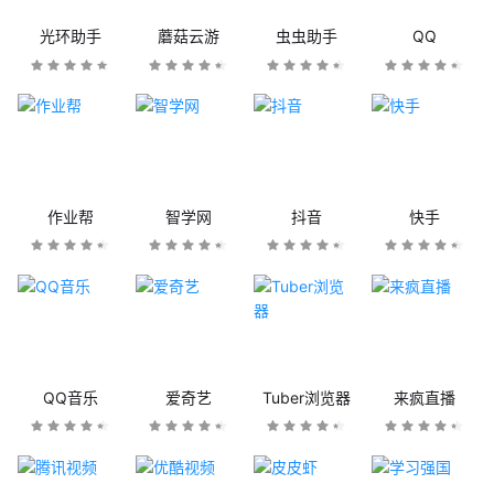
光环助手
蘑菇云游
虫虫助手
QQ
作业帮
智学网
抖音
快手
QQ音乐
爱奇艺
Tuber浏览器
来疯直播