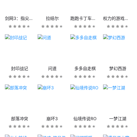
剑网3：指尖江湖
拉结尔
跑跑卡丁车官方竞速版
权力的游戏：凛冬将至
封印战记
问道
多多自走棋
梦幻西游
部落冲突
崩坏3
仙境传说RO
一梦江湖