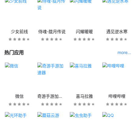
少女前线
侍魂-胧月传说
闪耀暖暖
遇见逆水寒
热门应用
more...
微信
奇游手游加速器
喜马拉雅
哔哩哔哩