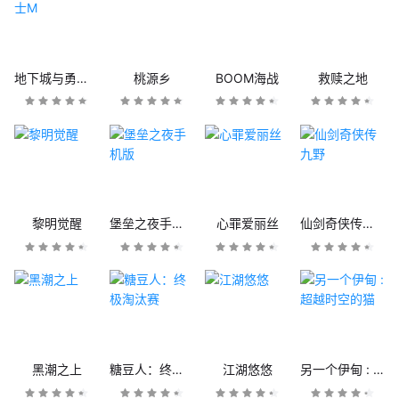
地下城与勇士M
桃源乡
BOOM海战
救赎之地
黎明觉醒
堡垒之夜手机版
心罪爱丽丝
仙剑奇侠传九野
黑潮之上
糖豆人：终极淘汰赛
江湖悠悠
另一个伊甸 : 超越时空的猫