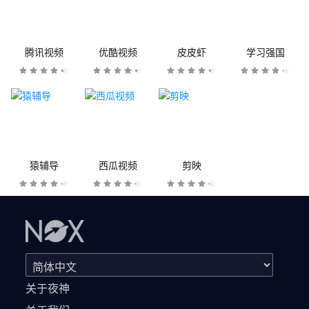
腾讯视频
优酷视频
皮皮虾
学习强国
猿辅导
西瓜视频
剪映
关于夜神