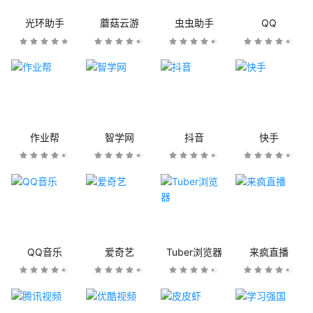
光环助手
蘑菇云游
虫虫助手
QQ
作业帮
智学网
抖音
快手
QQ音乐
爱奇艺
Tuber浏览器
来疯直播